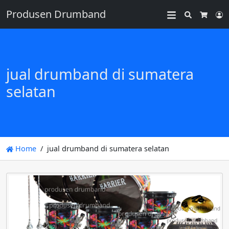
Produsen Drumband
Search
L
Cart
jual drumband di sumatera
selatan
Home
jual drumband di sumatera selatan