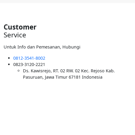
Rp6.000.000.
adalah:
Rp5.500.000.
Customer
Service
Untuk Info dan Pemesanan, Hubungi
0812-3541-8002
0823-3120-2221
Ds. Kawisrejo, RT. 02 RW. 02 Kec. Rejoso Kab.
Pasuruan, Jawa Timur 67181 Indonesia