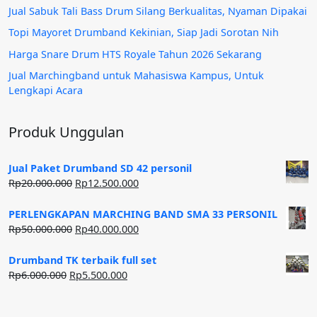
Jual Sabuk Tali Bass Drum Silang Berkualitas, Nyaman Dipakai
Topi Mayoret Drumband Kekinian, Siap Jadi Sorotan Nih
Harga Snare Drum HTS Royale Tahun 2026 Sekarang
Jual Marchingband untuk Mahasiswa Kampus, Untuk
Lengkapi Acara
Produk Unggulan
Jual Paket Drumband SD 42 personil
Harga
Harga
Rp
20.000.000
Rp
12.500.000
aslinya
saat
adalah:
ini
PERLENGKAPAN MARCHING BAND SMA 33 PERSONIL
Rp20.000.000.
adalah:
Harga
Harga
Rp
50.000.000
Rp
40.000.000
Rp12.500.000.
aslinya
saat
adalah:
ini
Drumband TK terbaik full set
Rp50.000.000.
adalah:
Harga
Harga
Rp
6.000.000
Rp
5.500.000
Rp40.000.000.
aslinya
saat
adalah:
ini