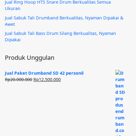
Jual Ring Hoop HTS Snare Drum Berkualitas Semua
Ukuran
Jual Sabuk Tali Drumband Berkualitas, Nyaman Dipakai &
Awet
Jual Sabuk Tali Bass Drum Silang Berkualitas, Nyaman
Dipakai
Produk Unggulan
Jual Paket Drumband SD 42 personil
Harga
Harga
Rp
20.000.000
Rp
12.500.000
aslinya
saat
adalah:
ini
Rp20.000.000.
adalah:
Rp12.500.000.