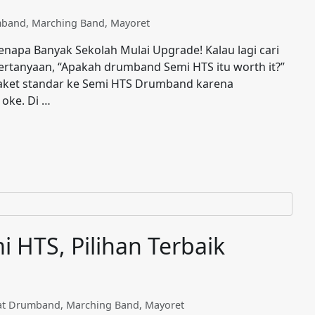
mband
,
Marching Band
,
Mayoret
enapa Banyak Sekolah Mulai Upgrade! Kalau lagi cari
ertanyaan, “Apakah drumband Semi HTS itu worth it?”
 paket standar ke Semi HTS Drumband karena
 oke. Di …
HTS, Pilihan Terbaik
lat Drumband
,
Marching Band
,
Mayoret