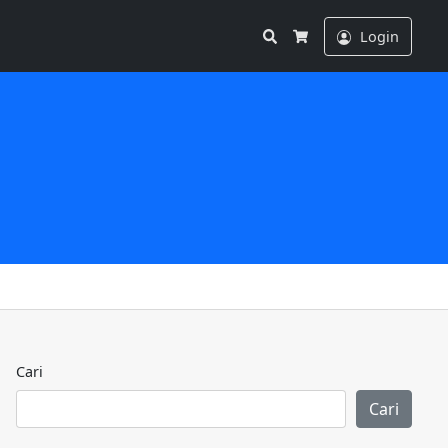
Search
Login
Cart
Cari
Cari