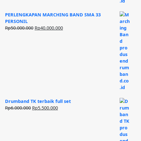
PERLENGKAPAN MARCHING BAND SMA 33
PERSONIL
Harga
Harga
Rp
50.000.000
Rp
40.000.000
aslinya
saat
adalah:
ini
Rp50.000.000.
adalah:
Rp40.000.000.
Drumband TK terbaik full set
Harga
Harga
Rp
6.000.000
Rp
5.500.000
aslinya
saat
adalah:
ini
Rp6.000.000.
adalah:
Rp5.500.000.