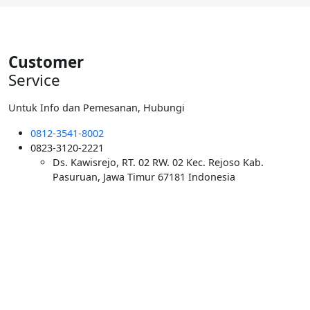
Rp6.000.000.
adalah:
Rp5.500.000.
Customer
Service
Untuk Info dan Pemesanan, Hubungi
0812-3541-8002
0823-3120-2221
Ds. Kawisrejo, RT. 02 RW. 02 Kec. Rejoso Kab.
Pasuruan, Jawa Timur 67181 Indonesia