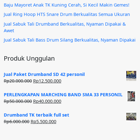
Baju Mayoret Anak TK Kuning Cerah, Si Kecil Makin Gemes!
Jual Ring Hoop HTS Snare Drum Berkualitas Semua Ukuran
Jual Sabuk Tali Drumband Berkualitas, Nyaman Dipakai &
Awet
Jual Sabuk Tali Bass Drum Silang Berkualitas, Nyaman Dipakai
Produk Unggulan
Jual Paket Drumband SD 42 personil
Harga
Harga
Rp
20.000.000
Rp
12.500.000
aslinya
saat
adalah:
ini
PERLENGKAPAN MARCHING BAND SMA 33 PERSONIL
Rp20.000.000.
adalah:
Harga
Harga
Rp
50.000.000
Rp
40.000.000
Rp12.500.000.
aslinya
saat
adalah:
ini
Drumband TK terbaik full set
Rp50.000.000.
adalah:
Harga
Harga
Rp
6.000.000
Rp
5.500.000
Rp40.000.000.
aslinya
saat
adalah:
ini