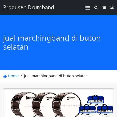
Produsen Drumband
Search
L
Cart
jual marchingband di buton
selatan
Home
jual marchingband di buton selatan