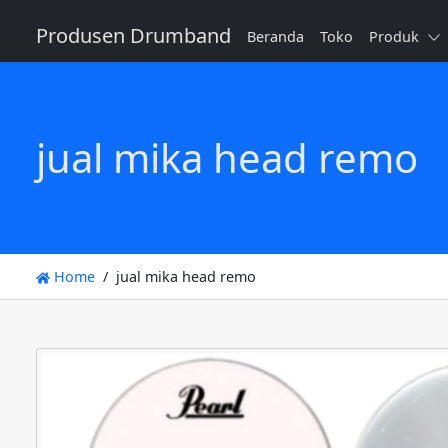
Produsen Drumband
Beranda
Toko
Produk
jual mika head remo
Home
jual mika head remo