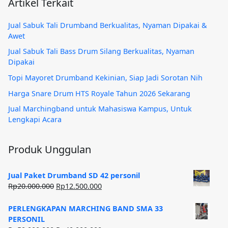
Artikel Terkait
Jual Sabuk Tali Drumband Berkualitas, Nyaman Dipakai &
Awet
Jual Sabuk Tali Bass Drum Silang Berkualitas, Nyaman
Dipakai
Topi Mayoret Drumband Kekinian, Siap Jadi Sorotan Nih
Harga Snare Drum HTS Royale Tahun 2026 Sekarang
Jual Marchingband untuk Mahasiswa Kampus, Untuk
Lengkapi Acara
Produk Unggulan
Jual Paket Drumband SD 42 personil
Harga
Harga
Rp
20.000.000
Rp
12.500.000
aslinya
saat
adalah:
ini
PERLENGKAPAN MARCHING BAND SMA 33
Rp20.000.000.
adalah:
PERSONIL