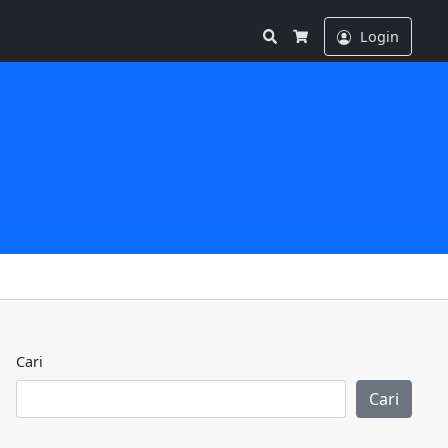
Search
Login
Cart
Cari
Cari