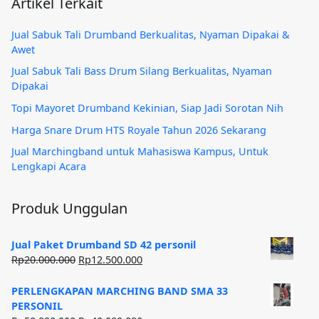
Artikel Terkait
Jual Sabuk Tali Drumband Berkualitas, Nyaman Dipakai &
Awet
Jual Sabuk Tali Bass Drum Silang Berkualitas, Nyaman
Dipakai
Topi Mayoret Drumband Kekinian, Siap Jadi Sorotan Nih
Harga Snare Drum HTS Royale Tahun 2026 Sekarang
Jual Marchingband untuk Mahasiswa Kampus, Untuk
Lengkapi Acara
Produk Unggulan
Jual Paket Drumband SD 42 personil
Harga
Harga
Rp
20.000.000
Rp
12.500.000
aslinya
saat
adalah:
ini
PERLENGKAPAN MARCHING BAND SMA 33
Rp20.000.000.
adalah:
PERSONIL
Rp12.500.000.