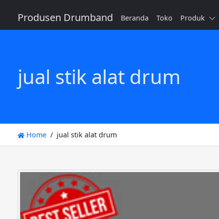
Produsen Drumband
Beranda
Toko
Produk
jual stik alat drum
Home
jual stik alat drum