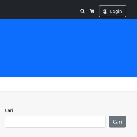
Search
Login
Cart
Cari
Cari