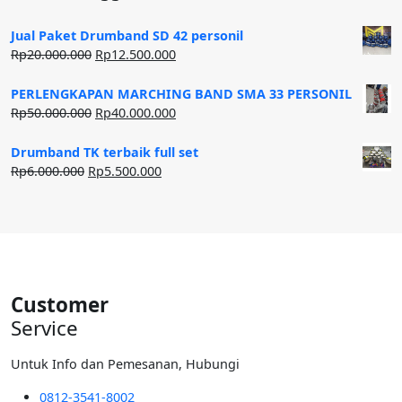
Jual Paket Drumband SD 42 personil
Harga
Harga
Rp
20.000.000
Rp
12.500.000
aslinya
saat
adalah:
ini
PERLENGKAPAN MARCHING BAND SMA 33 PERSONIL
Rp20.000.000.
adalah:
Harga
Harga
Rp
50.000.000
Rp
40.000.000
Rp12.500.000.
aslinya
saat
adalah:
ini
Drumband TK terbaik full set
Rp50.000.000.
adalah:
Harga
Harga
Rp
6.000.000
Rp
5.500.000
Rp40.000.000.
aslinya
saat
adalah:
ini
Rp6.000.000.
adalah:
Rp5.500.000.
Customer
Service
Untuk Info dan Pemesanan, Hubungi
0812-3541-8002