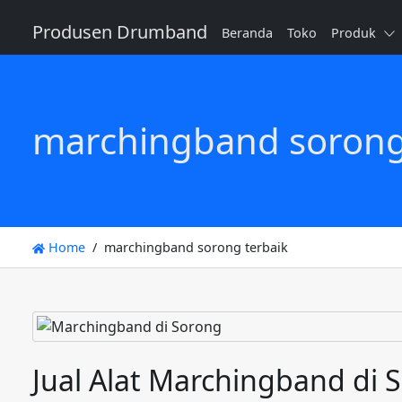
Produsen Drumband
Beranda
Toko
Produk
marchingband sorong
Home
marchingband sorong terbaik
Jual Alat Marchingband di