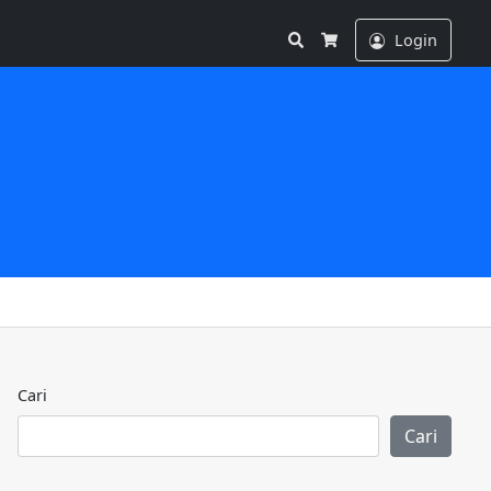
Search
Login
Cart
Cari
Cari