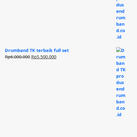
Rp40.000.000.
Drumband TK terbaik full set
Harga
Harga
Rp
6.000.000
Rp
5.500.000
aslinya
saat
adalah:
ini
Rp6.000.000.
adalah:
Rp5.500.000.