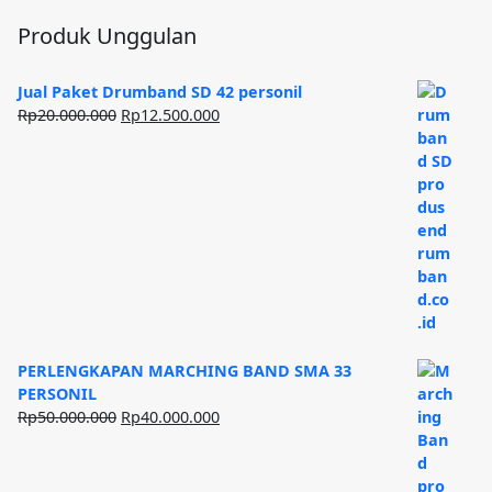
Produk Unggulan
Jual Paket Drumband SD 42 personil
Harga
Harga
Rp
20.000.000
Rp
12.500.000
aslinya
saat
adalah:
ini
Rp20.000.000.
adalah:
Rp12.500.000.
PERLENGKAPAN MARCHING BAND SMA 33
PERSONIL
Harga
Harga
Rp
50.000.000
Rp
40.000.000
aslinya
saat
adalah:
ini
Rp50.000.000.
adalah: