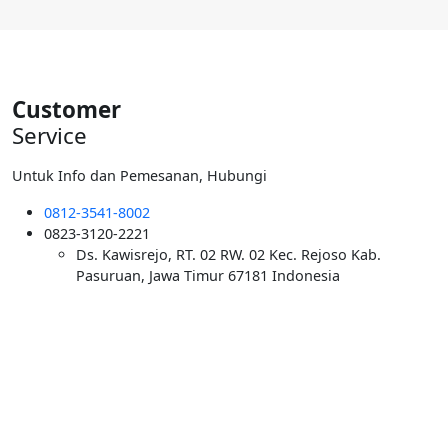
adalah:
ini
Rp6.000.000.
adalah:
Rp5.500.000.
Customer
Service
Untuk Info dan Pemesanan, Hubungi
0812-3541-8002
0823-3120-2221
Ds. Kawisrejo, RT. 02 RW. 02 Kec. Rejoso Kab.
Pasuruan, Jawa Timur 67181 Indonesia