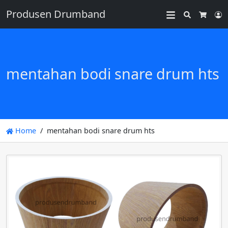
Produsen Drumband
Search
L
Cart
mentahan bodi snare drum hts
Home
mentahan bodi snare drum hts