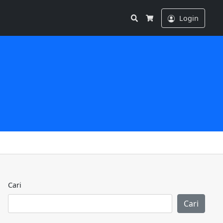
Search
Login
Cart
Cari
Cari