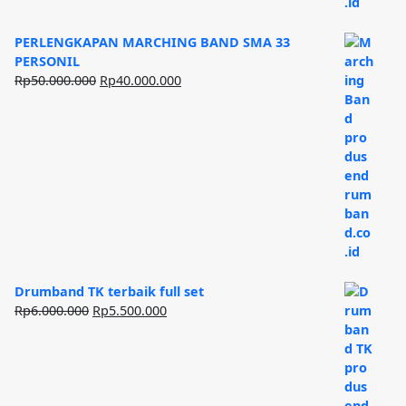
PERLENGKAPAN MARCHING BAND SMA 33
PERSONIL
Harga
Harga
Rp
50.000.000
Rp
40.000.000
aslinya
saat
adalah:
ini
Rp50.000.000.
adalah:
Rp40.000.000.
Drumband TK terbaik full set
Harga
Harga
Rp
6.000.000
Rp
5.500.000
aslinya
saat
adalah:
ini
Rp6.000.000.
adalah:
Rp5.500.000.