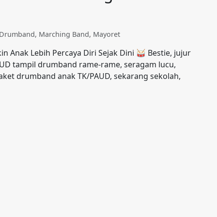
t Drumband
,
Marching Band
,
Mayoret
 Anak Lebih Percaya Diri Sejak Dini 🥁 Bestie, jujur
PAUD tampil drumband rame-rame, seragam lucu,
1 paket drumband anak TK/PAUD, sekarang sekolah,