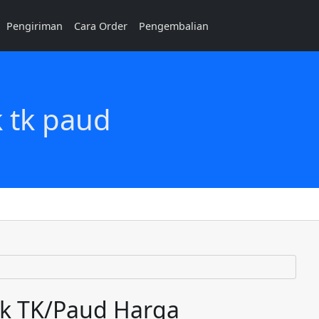
Pengiriman
Cara Order
Pengembalian
 tk paud
ak TK/Paud Harga