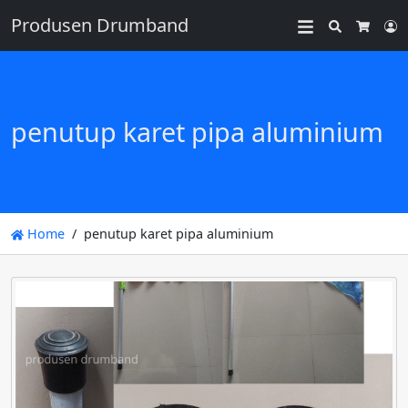
Produsen Drumband
Search
L
Cart
penutup karet pipa aluminium
Home
penutup karet pipa aluminium