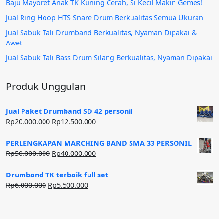
Baju Mayoret Anak TK Kuning Cerah, Si Kecil Makin Gemes!
Jual Ring Hoop HTS Snare Drum Berkualitas Semua Ukuran
Jual Sabuk Tali Drumband Berkualitas, Nyaman Dipakai &
Awet
Jual Sabuk Tali Bass Drum Silang Berkualitas, Nyaman Dipakai
Produk Unggulan
Jual Paket Drumband SD 42 personil
Harga
Harga
Rp
20.000.000
Rp
12.500.000
aslinya
saat
adalah:
ini
PERLENGKAPAN MARCHING BAND SMA 33 PERSONIL
Rp20.000.000.
adalah:
Harga
Harga
Rp
50.000.000
Rp
40.000.000
Rp12.500.000.
aslinya
saat
adalah:
ini
Drumband TK terbaik full set
Rp50.000.000.
adalah:
Harga
Harga
Rp
6.000.000
Rp
5.500.000
Rp40.000.000.
aslinya
saat
adalah:
ini
Rp6.000.000.
adalah: