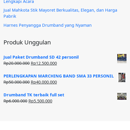
Lengkapi Acara
Jual Mahkota Stik Mayoret Berkualitas, Elegan, dan Harga
Pabrik
Harnes Penyangga Drumband yang Nyaman
Produk Unggulan
Jual Paket Drumband SD 42 personil
Harga
Harga
Rp
20.000.000
Rp
12.500.000
aslinya
saat
adalah:
ini
PERLENGKAPAN MARCHING BAND SMA 33 PERSONIL
Rp20.000.000.
adalah:
Harga
Harga
Rp
50.000.000
Rp
40.000.000
Rp12.500.000.
aslinya
saat
adalah:
ini
Drumband TK terbaik full set
Rp50.000.000.
adalah:
Harga
Harga
Rp
6.000.000
Rp
5.500.000
Rp40.000.000.
aslinya
saat
adalah:
ini
Rp6.000.000.
adalah:
Rp5.500.000.