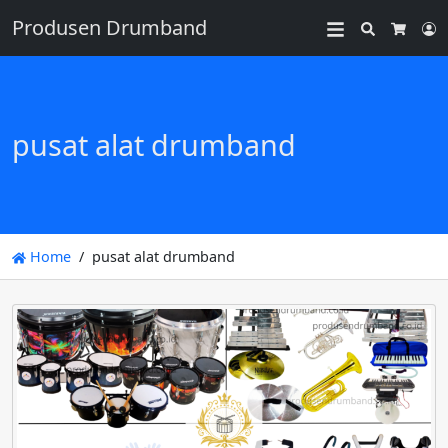
Produsen Drumband
Search
L
Cart
pusat alat drumband
Home
pusat alat drumband