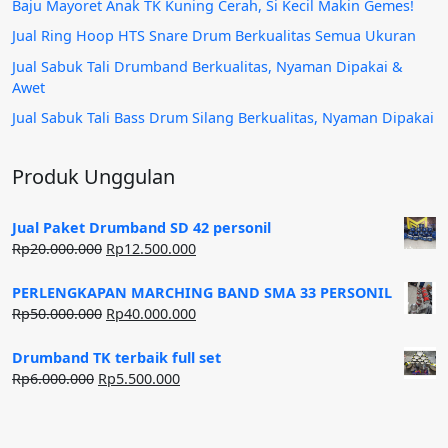
Baju Mayoret Anak TK Kuning Cerah, Si Kecil Makin Gemes!
Jual Ring Hoop HTS Snare Drum Berkualitas Semua Ukuran
Jual Sabuk Tali Drumband Berkualitas, Nyaman Dipakai &
Awet
Jual Sabuk Tali Bass Drum Silang Berkualitas, Nyaman Dipakai
Produk Unggulan
Jual Paket Drumband SD 42 personil
Harga
Harga
Rp
20.000.000
Rp
12.500.000
aslinya
saat
adalah:
ini
PERLENGKAPAN MARCHING BAND SMA 33 PERSONIL
Rp20.000.000.
adalah:
Harga
Harga
Rp
50.000.000
Rp
40.000.000
Rp12.500.000.
aslinya
saat
adalah:
ini
Drumband TK terbaik full set
Rp50.000.000.
adalah:
Harga
Harga
Rp
6.000.000
Rp
5.500.000
Rp40.000.000.
aslinya
saat
adalah:
ini
Rp6.000.000.
adalah: