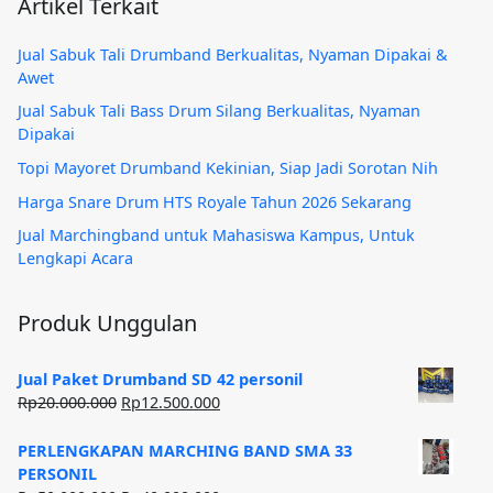
Artikel Terkait
Jual Sabuk Tali Drumband Berkualitas, Nyaman Dipakai &
Awet
Jual Sabuk Tali Bass Drum Silang Berkualitas, Nyaman
Dipakai
Topi Mayoret Drumband Kekinian, Siap Jadi Sorotan Nih
Harga Snare Drum HTS Royale Tahun 2026 Sekarang
Jual Marchingband untuk Mahasiswa Kampus, Untuk
Lengkapi Acara
Produk Unggulan
Jual Paket Drumband SD 42 personil
Harga
Harga
Rp
20.000.000
Rp
12.500.000
aslinya
saat
adalah:
ini
PERLENGKAPAN MARCHING BAND SMA 33
Rp20.000.000.
adalah:
PERSONIL