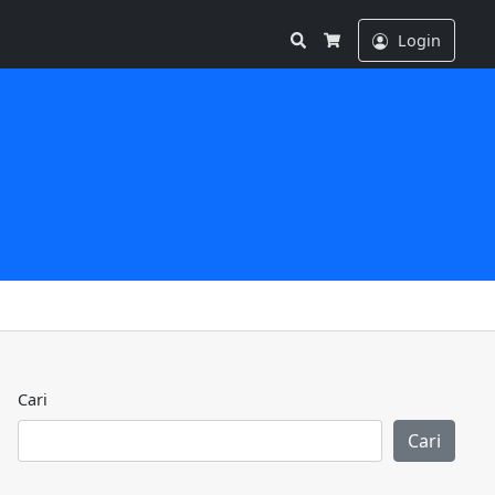
Search
Login
Cart
Cari
Cari