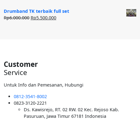
Rp12.500.000.
aslinya
saat
adalah:
ini
Drumband TK terbaik full set
Rp50.000.000.
adalah:
Harga
Harga
Rp
6.000.000
Rp
5.500.000
Rp40.000.000.
aslinya
saat
adalah:
ini
Rp6.000.000.
adalah:
Rp5.500.000.
Customer
Service
Untuk Info dan Pemesanan, Hubungi
0812-3541-8002
0823-3120-2221
Ds. Kawisrejo, RT. 02 RW. 02 Kec. Rejoso Kab.
Pasuruan, Jawa Timur 67181 Indonesia