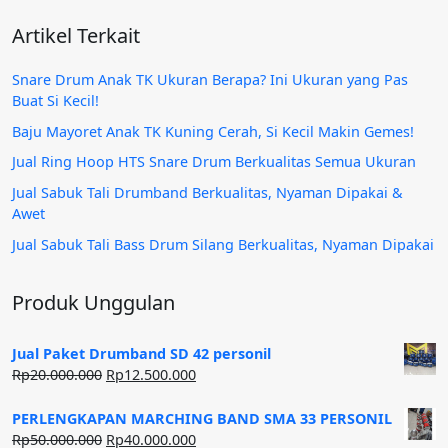
Artikel Terkait
Snare Drum Anak TK Ukuran Berapa? Ini Ukuran yang Pas
Buat Si Kecil!
Baju Mayoret Anak TK Kuning Cerah, Si Kecil Makin Gemes!
Jual Ring Hoop HTS Snare Drum Berkualitas Semua Ukuran
Jual Sabuk Tali Drumband Berkualitas, Nyaman Dipakai &
Awet
Jual Sabuk Tali Bass Drum Silang Berkualitas, Nyaman Dipakai
Produk Unggulan
Jual Paket Drumband SD 42 personil
Harga
Harga
Rp
20.000.000
Rp
12.500.000
aslinya
saat
adalah:
ini
PERLENGKAPAN MARCHING BAND SMA 33 PERSONIL
Rp20.000.000.
adalah:
Harga
Harga
Rp
50.000.000
Rp
40.000.000