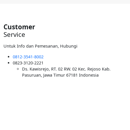
Rp6.000.000.
adalah:
Rp5.500.000.
Customer
Service
Untuk Info dan Pemesanan, Hubungi
0812-3541-8002
0823-3120-2221
Ds. Kawisrejo, RT. 02 RW. 02 Kec. Rejoso Kab.
Pasuruan, Jawa Timur 67181 Indonesia