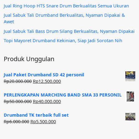
Jual Ring Hoop HTS Snare Drum Berkualitas Semua Ukuran
Jual Sabuk Tali Drumband Berkualitas, Nyaman Dipakai &
Awet
Jual Sabuk Tali Bass Drum Silang Berkualitas, Nyaman Dipakai
Topi Mayoret Drumband Kekinian, Siap Jadi Sorotan Nih
Produk Unggulan
Jual Paket Drumband SD 42 personil
Harga
Harga
Rp
20.000.000
Rp
12.500.000
aslinya
saat
adalah:
ini
PERLENGKAPAN MARCHING BAND SMA 33 PERSONIL
Rp20.000.000.
adalah:
Harga
Harga
Rp
50.000.000
Rp
40.000.000
Rp12.500.000.
aslinya
saat
adalah:
ini
Drumband TK terbaik full set
Rp50.000.000.
adalah:
Harga
Harga
Rp
6.000.000
Rp
5.500.000
Rp40.000.000.
aslinya
saat
adalah:
ini