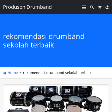
Produsen Drumband
Search
L
Cart
rekomendasi drumband
sekolah terbaik
Home
rekomendasi drumband sekolah terbaik