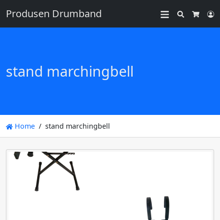
Produsen Drumband
Search
L
Cart
stand marchingbell
Home
stand marchingbell