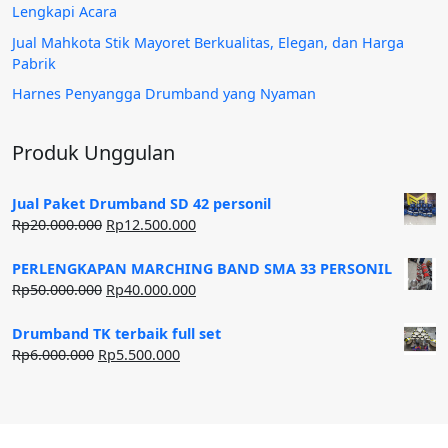
Lengkapi Acara
Jual Mahkota Stik Mayoret Berkualitas, Elegan, dan Harga
Pabrik
Harnes Penyangga Drumband yang Nyaman
Produk Unggulan
Jual Paket Drumband SD 42 personil
Harga
Harga
Rp
20.000.000
Rp
12.500.000
aslinya
saat
adalah:
ini
PERLENGKAPAN MARCHING BAND SMA 33 PERSONIL
Rp20.000.000.
adalah:
Harga
Harga
Rp
50.000.000
Rp
40.000.000
Rp12.500.000.
aslinya
saat
adalah:
ini
Drumband TK terbaik full set
Rp50.000.000.
adalah:
Harga
Harga
Rp
6.000.000
Rp
5.500.000
Rp40.000.000.
aslinya
saat
adalah:
ini
Rp6.000.000.
adalah:
Rp5.500.000.