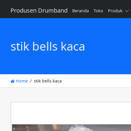
Produsen Drumband
Beranda
Toko
Produk
stik bells kaca
Home
stik bells kaca