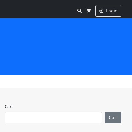
Search
Login
Cart
Cari
Cari