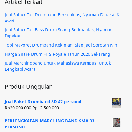
Artikel Terkait
Jual Sabuk Tali Drumband Berkualitas, Nyaman Dipakai &
Awet
Jual Sabuk Tali Bass Drum Silang Berkualitas, Nyaman
Dipakai
Topi Mayoret Drumband Kekinian, Siap Jadi Sorotan Nih
Harga Snare Drum HTS Royale Tahun 2026 Sekarang
Jual Marchingband untuk Mahasiswa Kampus, Untuk
Lengkapi Acara
Produk Unggulan
Jual Paket Drumband SD 42 personil
Harga
Harga
Rp
20.000.000
Rp
12.500.000
aslinya
saat
adalah:
ini
PERLENGKAPAN MARCHING BAND SMA 33
Rp20.000.000.
adalah:
PERSONIL