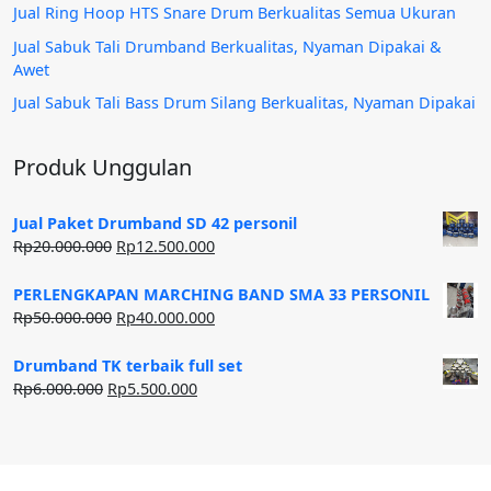
Jual Ring Hoop HTS Snare Drum Berkualitas Semua Ukuran
Jual Sabuk Tali Drumband Berkualitas, Nyaman Dipakai &
Awet
Jual Sabuk Tali Bass Drum Silang Berkualitas, Nyaman Dipakai
Produk Unggulan
Jual Paket Drumband SD 42 personil
Harga
Harga
Rp
20.000.000
Rp
12.500.000
aslinya
saat
adalah:
ini
PERLENGKAPAN MARCHING BAND SMA 33 PERSONIL
Rp20.000.000.
adalah:
Harga
Harga
Rp
50.000.000
Rp
40.000.000
Rp12.500.000.
aslinya
saat
adalah:
ini
Drumband TK terbaik full set
Rp50.000.000.
adalah:
Harga
Harga
Rp
6.000.000
Rp
5.500.000
Rp40.000.000.
aslinya
saat
adalah:
ini
Rp6.000.000.
adalah:
Rp5.500.000.