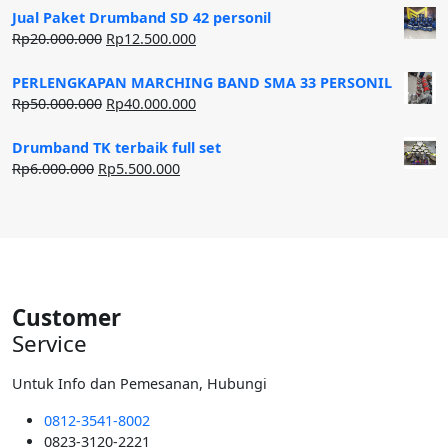
Jual Paket Drumband SD 42 personil
Harga
Harga
Rp
20.000.000
Rp
12.500.000
aslinya
saat
adalah:
ini
PERLENGKAPAN MARCHING BAND SMA 33 PERSONIL
Rp20.000.000.
adalah:
Harga
Harga
Rp
50.000.000
Rp
40.000.000
Rp12.500.000.
aslinya
saat
adalah:
ini
Drumband TK terbaik full set
Rp50.000.000.
adalah:
Harga
Harga
Rp
6.000.000
Rp
5.500.000
Rp40.000.000.
aslinya
saat
adalah:
ini
Rp6.000.000.
adalah:
Rp5.500.000.
Customer
Service
Untuk Info dan Pemesanan, Hubungi
0812-3541-8002
0823-3120-2221