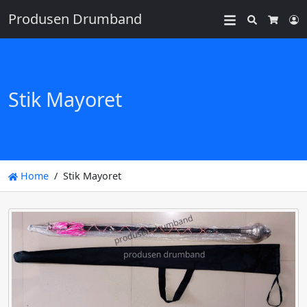
Produsen Drumband
Search
L
Cart
Stik Mayoret
Home
Stik Mayoret