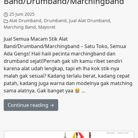
Band/Drumband/Marchingband
25 Juni 2025
Alat Drumband
,
Drumband
,
Jual Alat Drumband
,
Marching Band
,
Mayoret
Jual Semua Macam Stik Alat
Band/Drumband/Marchingband – Satu Toko, Semua
Ada Gengs! Haii haiii pecinta marchingband dan
drumband sejati!Pernah gak sih kamu ribet sendiri
karena alat udah lengkap, tapi eh lha kok stik-nya
malah gak sesuai? Kadang terlalu berat, kadang cepat
patah, kadang juga warna dan modelnya gak matching
sama alatnya. Gak banget yaa
…
Continue reading →