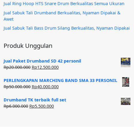
Jual Ring Hoop HTS Snare Drum Berkualitas Semua Ukuran
Jual Sabuk Tali Drumband Berkualitas, Nyaman Dipakai &
Awet
Jual Sabuk Tali Bass Drum Silang Berkualitas, Nyaman Dipakai
Produk Unggulan
Jual Paket Drumband SD 42 personil
Harga
Harga
Rp
20.000.000
Rp
12.500.000
aslinya
saat
adalah:
ini
PERLENGKAPAN MARCHING BAND SMA 33 PERSONIL
Rp20.000.000.
adalah:
Harga
Harga
Rp
50.000.000
Rp
40.000.000
Rp12.500.000.
aslinya
saat
adalah:
ini
Drumband TK terbaik full set
Rp50.000.000.
adalah:
Harga
Harga
Rp
6.000.000
Rp
5.500.000
Rp40.000.000.
aslinya
saat
adalah:
ini
Rp6.000.000.
adalah:
Rp5.500.000.