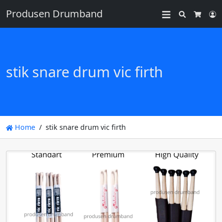
Produsen Drumband
Search
L
Cart
stik snare drum vic firth
Home
stik snare drum vic firth