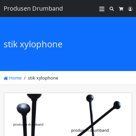
Produsen Drumband
Search
L
Cart
stik xylophone
Home
stik xylophone