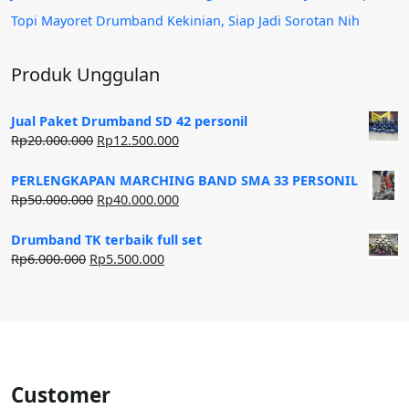
Topi Mayoret Drumband Kekinian, Siap Jadi Sorotan Nih
Produk Unggulan
Jual Paket Drumband SD 42 personil
Harga
Harga
Rp
20.000.000
Rp
12.500.000
aslinya
saat
adalah:
ini
PERLENGKAPAN MARCHING BAND SMA 33 PERSONIL
Rp20.000.000.
adalah:
Harga
Harga
Rp
50.000.000
Rp
40.000.000
Rp12.500.000.
aslinya
saat
adalah:
ini
Drumband TK terbaik full set
Rp50.000.000.
adalah:
Harga
Harga
Rp
6.000.000
Rp
5.500.000
Rp40.000.000.
aslinya
saat
adalah:
ini
Rp6.000.000.
adalah:
Rp5.500.000.
Customer