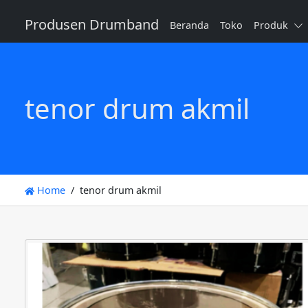
Produsen Drumband
Beranda
Toko
Produk
tenor drum akmil
Home
tenor drum akmil