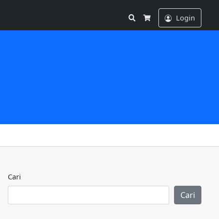
Search
Login
Cart
Cari
Cari