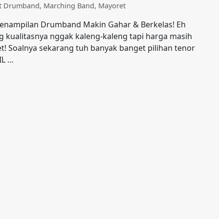
at Drumband
,
Marching Band
,
Mayoret
ar Penampilan Drumband Makin Gahar & Berkelas! Eh
ang kualitasnya nggak kaleng-kaleng tapi harga masih
t! Soalnya sekarang tuh banyak banget pilihan tenor
IL …