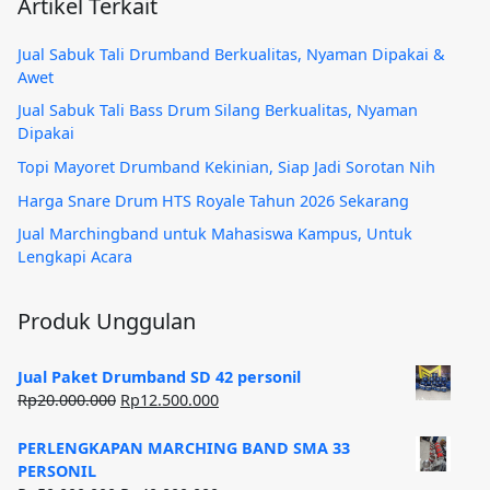
Artikel Terkait
Jual Sabuk Tali Drumband Berkualitas, Nyaman Dipakai &
Awet
Jual Sabuk Tali Bass Drum Silang Berkualitas, Nyaman
Dipakai
Topi Mayoret Drumband Kekinian, Siap Jadi Sorotan Nih
Harga Snare Drum HTS Royale Tahun 2026 Sekarang
Jual Marchingband untuk Mahasiswa Kampus, Untuk
Lengkapi Acara
Produk Unggulan
Jual Paket Drumband SD 42 personil
Harga
Harga
Rp
20.000.000
Rp
12.500.000
aslinya
saat
adalah:
ini
PERLENGKAPAN MARCHING BAND SMA 33
Rp20.000.000.
adalah:
PERSONIL