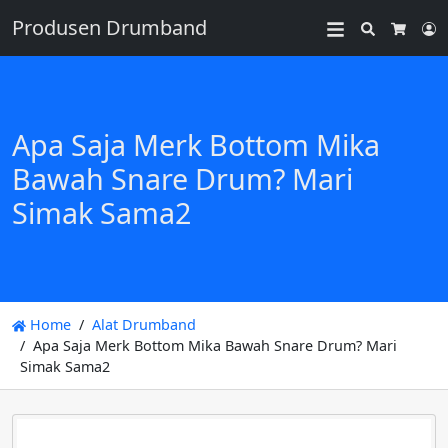
Produsen Drumband
Search
L
Cart
Apa Saja Merk Bottom Mika
Bawah Snare Drum? Mari
Simak Sama2
Home
Alat Drumband
Apa Saja Merk Bottom Mika Bawah Snare Drum? Mari
Simak Sama2