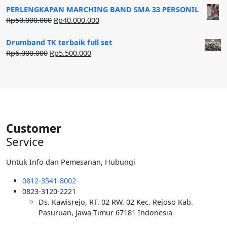
adalah:
ini
PERLENGKAPAN MARCHING BAND SMA 33 PERSONIL
Rp20.000.000.
adalah:
Harga
Harga
Rp
50.000.000
Rp
40.000.000
Rp12.500.000.
aslinya
saat
adalah:
ini
Drumband TK terbaik full set
Rp50.000.000.
adalah:
Harga
Harga
Rp
6.000.000
Rp
5.500.000
Rp40.000.000.
aslinya
saat
adalah:
ini
Rp6.000.000.
adalah:
Rp5.500.000.
Customer
Service
Untuk Info dan Pemesanan, Hubungi
0812-3541-8002
0823-3120-2221
Ds. Kawisrejo, RT. 02 RW. 02 Kec. Rejoso Kab.
Pasuruan, Jawa Timur 67181 Indonesia