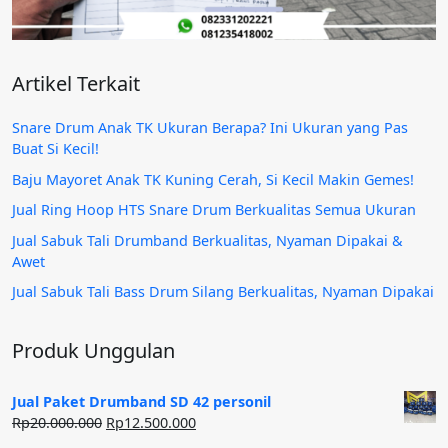
Artikel Terkait
Snare Drum Anak TK Ukuran Berapa? Ini Ukuran yang Pas
Buat Si Kecil!
Baju Mayoret Anak TK Kuning Cerah, Si Kecil Makin Gemes!
Jual Ring Hoop HTS Snare Drum Berkualitas Semua Ukuran
Jual Sabuk Tali Drumband Berkualitas, Nyaman Dipakai &
Awet
Jual Sabuk Tali Bass Drum Silang Berkualitas, Nyaman Dipakai
Produk Unggulan
Jual Paket Drumband SD 42 personil
Harga
Harga
Rp
20.000.000
Rp
12.500.000
aslinya
saat