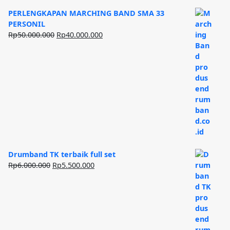
PERLENGKAPAN MARCHING BAND SMA 33
PERSONIL
Harga
Harga
Rp
50.000.000
Rp
40.000.000
aslinya
saat
adalah:
ini
Rp50.000.000.
adalah:
Rp40.000.000.
Drumband TK terbaik full set
Harga
Harga
Rp
6.000.000
Rp
5.500.000
aslinya
saat
adalah:
ini
Rp6.000.000.
adalah:
Rp5.500.000.