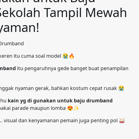
Sekolah Tampil Mewah
yaman!
keren itu cuma soal model 😭🔥
umband
itu pengaruhnya gede banget buat penampilan
, nggak nyaman gerak, bahkan kostum cepat rusak 😭
tahu
kain yg di gunakan untuk baju drumband
dipakai parade maupun lomba 😍✨
 visual dan kenyamanan pemain juga penting pol 🥁