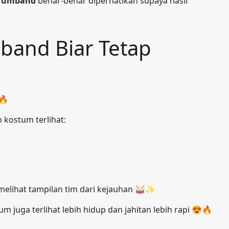
drumband
benar-benar diperhatikan supaya hasil
band Biar Tetap
🔥
n kostum terlihat:
 melihat tampilan tim dari kejauhan 🥁✨
 juga terlihat lebih hidup dan jahitan lebih rapi 😍🔥