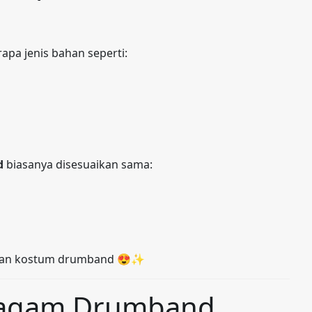
pa jenis bahan seperti:
d
biasanya disesuaikan sama:
pesan kostum drumband 😍✨
eragam Drumband