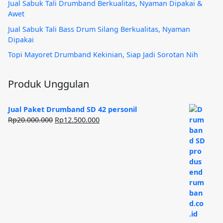
Jual Sabuk Tali Drumband Berkualitas, Nyaman Dipakai &
Awet
Jual Sabuk Tali Bass Drum Silang Berkualitas, Nyaman
Dipakai
Topi Mayoret Drumband Kekinian, Siap Jadi Sorotan Nih
Produk Unggulan
Jual Paket Drumband SD 42 personil
Harga
Harga
Rp
20.000.000
Rp
12.500.000
aslinya
saat
adalah:
ini
Rp20.000.000.
adalah:
Rp12.500.000.