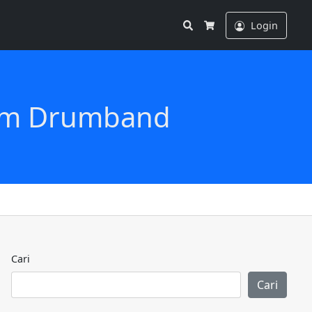
Search
Login
Cart
gam Drumband
Cari
Cari