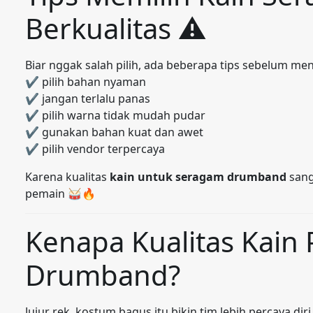
Berkualitas ⚠️
Biar nggak salah pilih, ada beberapa tips sebelum m
✔ pilih bahan nyaman
✔ jangan terlalu panas
✔ pilih warna tidak mudah pudar
✔ gunakan bahan kuat dan awet
✔ pilih vendor terpercaya
Karena kualitas
kain untuk seragam drumband
sang
pemain 🥁🔥
Kenapa Kualitas Kain 
Drumband?
Jujur rek, kostum bagus itu bikin tim lebih percaya di