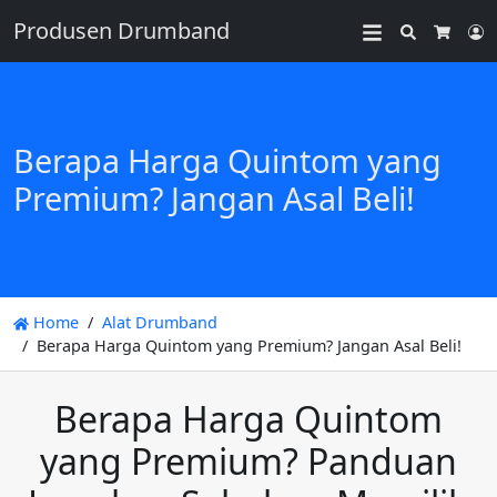
Produsen Drumband
Search
L
Cart
Berapa Harga Quintom yang
Premium? Jangan Asal Beli!
Home
Alat Drumband
Berapa Harga Quintom yang Premium? Jangan Asal Beli!
Berapa Harga Quintom
yang Premium? Panduan