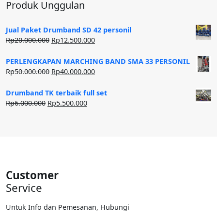
Produk Unggulan
Jual Paket Drumband SD 42 personil
Harga
Harga
Rp
20.000.000
Rp
12.500.000
aslinya
saat
adalah:
ini
PERLENGKAPAN MARCHING BAND SMA 33 PERSONIL
Rp20.000.000.
adalah:
Harga
Harga
Rp
50.000.000
Rp
40.000.000
Rp12.500.000.
aslinya
saat
adalah:
ini
Drumband TK terbaik full set
Rp50.000.000.
adalah:
Harga
Harga
Rp
6.000.000
Rp
5.500.000
Rp40.000.000.
aslinya
saat
adalah:
ini
Rp6.000.000.
adalah:
Rp5.500.000.
Customer
Service
Untuk Info dan Pemesanan, Hubungi