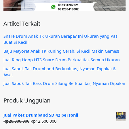
Artikel Terkait
Snare Drum Anak TK Ukuran Berapa? Ini Ukuran yang Pas
Buat Si Kecil!
Baju Mayoret Anak TK Kuning Cerah, Si Kecil Makin Gemes!
Jual Ring Hoop HTS Snare Drum Berkualitas Semua Ukuran
Jual Sabuk Tali Drumband Berkualitas, Nyaman Dipakai &
Awet
Jual Sabuk Tali Bass Drum Silang Berkualitas, Nyaman Dipakai
Produk Unggulan
Jual Paket Drumband SD 42 personil
Harga
Harga
Rp
20.000.000
Rp
12.500.000
aslinya
saat