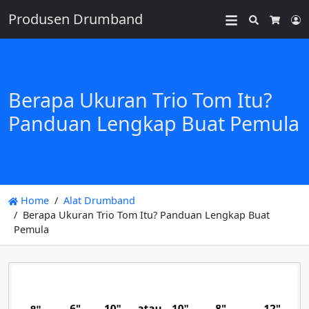
Produsen Drumband
Search
L
Cart
Berapa Ukuran Trio Tom Itu?
Panduan Lengkap Buat Pemula
Home
Alat Drumband
Berapa Ukuran Trio Tom Itu? Panduan Lengkap Buat
Pemula