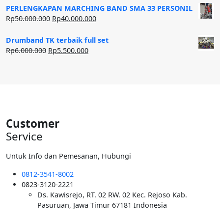
adalah:
ini
PERLENGKAPAN MARCHING BAND SMA 33 PERSONIL
Rp20.000.000.
adalah:
Harga
Harga
Rp
50.000.000
Rp
40.000.000
Rp12.500.000.
aslinya
saat
adalah:
ini
Drumband TK terbaik full set
Rp50.000.000.
adalah:
Harga
Harga
Rp
6.000.000
Rp
5.500.000
Rp40.000.000.
aslinya
saat
adalah:
ini
Rp6.000.000.
adalah:
Rp5.500.000.
Customer
Service
Untuk Info dan Pemesanan, Hubungi
0812-3541-8002
0823-3120-2221
Ds. Kawisrejo, RT. 02 RW. 02 Kec. Rejoso Kab.
Pasuruan, Jawa Timur 67181 Indonesia