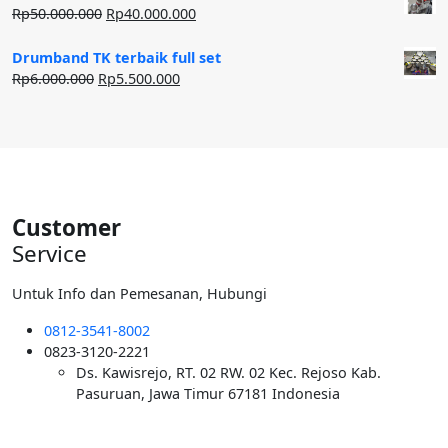
Rp20.000.000.
adalah:
Harga
Harga
Rp
50.000.000
Rp
40.000.000
Rp12.500.000.
aslinya
saat
adalah:
ini
Drumband TK terbaik full set
Rp50.000.000.
adalah:
Harga
Harga
Rp
6.000.000
Rp
5.500.000
Rp40.000.000.
aslinya
saat
adalah:
ini
Rp6.000.000.
adalah:
Rp5.500.000.
Customer
Service
Untuk Info dan Pemesanan, Hubungi
0812-3541-8002
0823-3120-2221
Ds. Kawisrejo, RT. 02 RW. 02 Kec. Rejoso Kab.
Pasuruan, Jawa Timur 67181 Indonesia