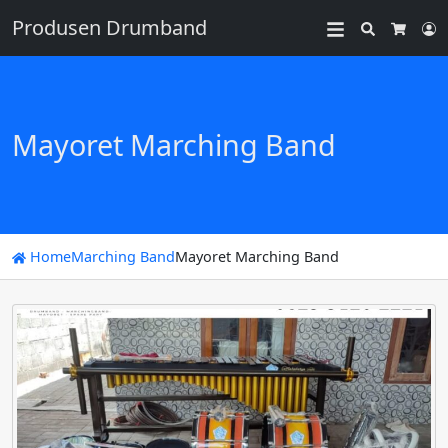
Produsen Drumband
Search
L
Cart
Mayoret Marching Band
Home
Marching Band
Mayoret Marching Band