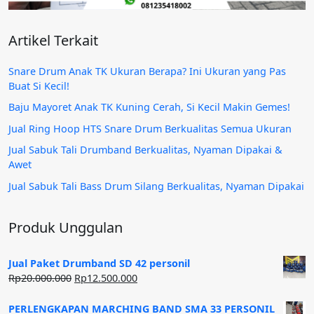
Artikel Terkait
Snare Drum Anak TK Ukuran Berapa? Ini Ukuran yang Pas
Buat Si Kecil!
Baju Mayoret Anak TK Kuning Cerah, Si Kecil Makin Gemes!
Jual Ring Hoop HTS Snare Drum Berkualitas Semua Ukuran
Jual Sabuk Tali Drumband Berkualitas, Nyaman Dipakai &
Awet
Jual Sabuk Tali Bass Drum Silang Berkualitas, Nyaman Dipakai
Produk Unggulan
Jual Paket Drumband SD 42 personil
Harga
Harga
Rp
20.000.000
Rp
12.500.000
aslinya
saat
adalah:
ini
PERLENGKAPAN MARCHING BAND SMA 33 PERSONIL