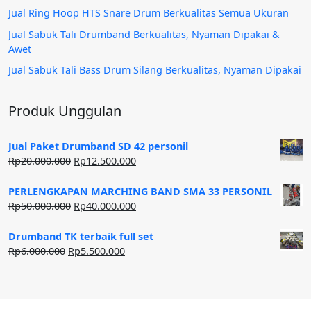
Jual Ring Hoop HTS Snare Drum Berkualitas Semua Ukuran
Jual Sabuk Tali Drumband Berkualitas, Nyaman Dipakai &
Awet
Jual Sabuk Tali Bass Drum Silang Berkualitas, Nyaman Dipakai
Produk Unggulan
Jual Paket Drumband SD 42 personil
Harga
Harga
Rp
20.000.000
Rp
12.500.000
aslinya
saat
adalah:
ini
PERLENGKAPAN MARCHING BAND SMA 33 PERSONIL
Rp20.000.000.
adalah:
Harga
Harga
Rp
50.000.000
Rp
40.000.000
Rp12.500.000.
aslinya
saat
adalah:
ini
Drumband TK terbaik full set
Rp50.000.000.
adalah:
Harga
Harga
Rp
6.000.000
Rp
5.500.000
Rp40.000.000.
aslinya
saat
adalah:
ini
Rp6.000.000.
adalah:
Rp5.500.000.