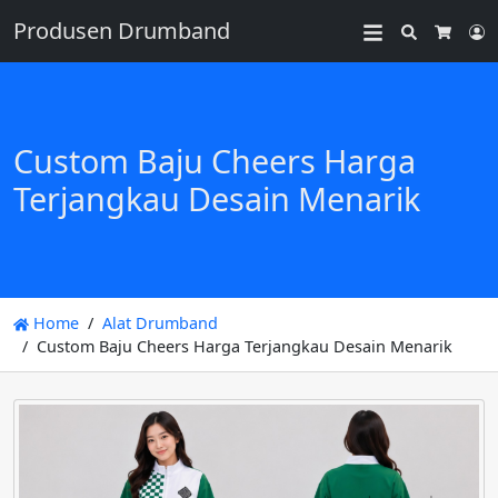
Produsen Drumband
Search
L
Cart
Custom Baju Cheers Harga
Terjangkau Desain Menarik
Home
Alat Drumband
Custom Baju Cheers Harga Terjangkau Desain Menarik