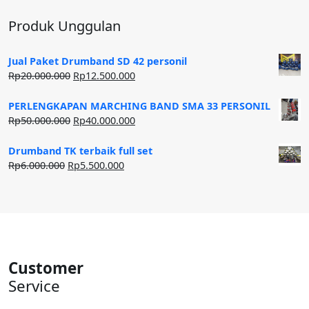
Produk Unggulan
Jual Paket Drumband SD 42 personil
Harga
Harga
Rp
20.000.000
Rp
12.500.000
aslinya
saat
adalah:
ini
PERLENGKAPAN MARCHING BAND SMA 33 PERSONIL
Rp20.000.000.
adalah:
Harga
Harga
Rp
50.000.000
Rp
40.000.000
Rp12.500.000.
aslinya
saat
adalah:
ini
Drumband TK terbaik full set
Rp50.000.000.
adalah:
Harga
Harga
Rp
6.000.000
Rp
5.500.000
Rp40.000.000.
aslinya
saat
adalah:
ini
Rp6.000.000.
adalah:
Rp5.500.000.
Customer
Service