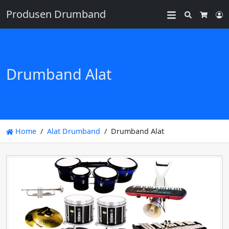
Produsen Drumband
Search
L
Cart
Drumband Alat
Home
Alat Drumband
Drumband Alat