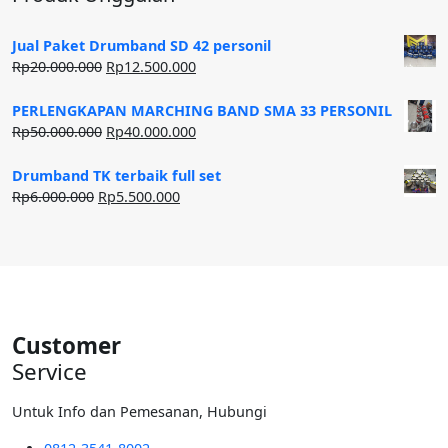
Jual Paket Drumband SD 42 personil
Harga
Harga
Rp
20.000.000
Rp
12.500.000
aslinya
saat
adalah:
ini
PERLENGKAPAN MARCHING BAND SMA 33 PERSONIL
Rp20.000.000.
adalah:
Harga
Harga
Rp
50.000.000
Rp
40.000.000
Rp12.500.000.
aslinya
saat
adalah:
ini
Drumband TK terbaik full set
Rp50.000.000.
adalah:
Harga
Harga
Rp
6.000.000
Rp
5.500.000
Rp40.000.000.
aslinya
saat
adalah:
ini
Rp6.000.000.
adalah:
Rp5.500.000.
Customer
Service
Untuk Info dan Pemesanan, Hubungi