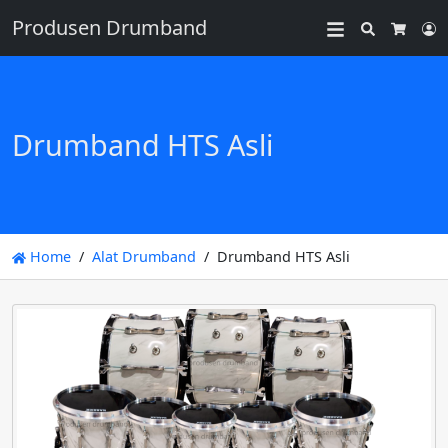
Produsen Drumband
Search
L
Cart
Drumband HTS Asli
Home
Alat Drumband
Drumband HTS Asli