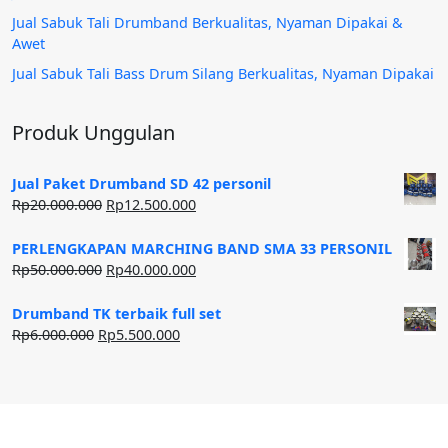
Jual Sabuk Tali Drumband Berkualitas, Nyaman Dipakai &
Awet
Jual Sabuk Tali Bass Drum Silang Berkualitas, Nyaman Dipakai
Produk Unggulan
Jual Paket Drumband SD 42 personil
Harga
Harga
Rp
20.000.000
Rp
12.500.000
aslinya
saat
adalah:
ini
PERLENGKAPAN MARCHING BAND SMA 33 PERSONIL
Rp20.000.000.
adalah:
Harga
Harga
Rp
50.000.000
Rp
40.000.000
Rp12.500.000.
aslinya
saat
adalah:
ini
Drumband TK terbaik full set
Rp50.000.000.
adalah:
Harga
Harga
Rp
6.000.000
Rp
5.500.000
Rp40.000.000.
aslinya
saat
adalah:
ini
Rp6.000.000.
adalah:
Rp5.500.000.