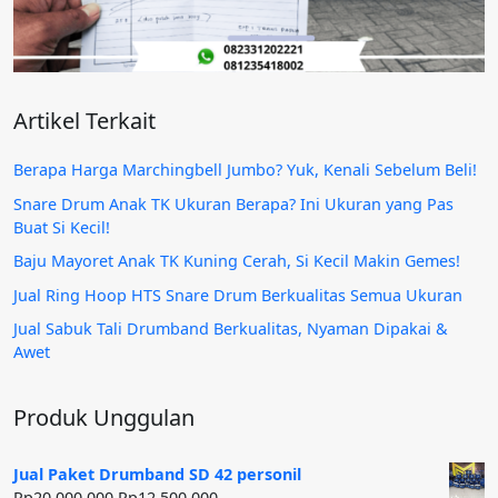
Artikel Terkait
Berapa Harga Marchingbell Jumbo? Yuk, Kenali Sebelum Beli!
Snare Drum Anak TK Ukuran Berapa? Ini Ukuran yang Pas
Buat Si Kecil!
Baju Mayoret Anak TK Kuning Cerah, Si Kecil Makin Gemes!
Jual Ring Hoop HTS Snare Drum Berkualitas Semua Ukuran
Jual Sabuk Tali Drumband Berkualitas, Nyaman Dipakai &
Awet
Produk Unggulan
Jual Paket Drumband SD 42 personil
Harga
Harga
Rp
20.000.000
Rp
12.500.000