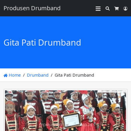
Produsen Drumband
Search
L
Cart
Gita Pati Drumband
Home
Drumband
Gita Pati Drumband