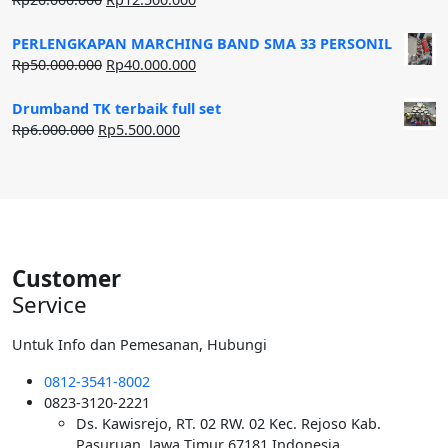
aslinya
saat
adalah:
ini
PERLENGKAPAN MARCHING BAND SMA 33 PERSONIL
Rp20.000.000.
adalah:
Harga
Harga
Rp
50.000.000
Rp
40.000.000
Rp12.500.000.
aslinya
saat
adalah:
ini
Drumband TK terbaik full set
Rp50.000.000.
adalah:
Harga
Harga
Rp
6.000.000
Rp
5.500.000
Rp40.000.000.
aslinya
saat
adalah:
ini
Rp6.000.000.
adalah:
Rp5.500.000.
Customer
Service
Untuk Info dan Pemesanan, Hubungi
0812-3541-8002
0823-3120-2221
Ds. Kawisrejo, RT. 02 RW. 02 Kec. Rejoso Kab.
Pasuruan, Jawa Timur 67181 Indonesia