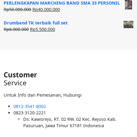
adalah:
ini
PERLENGKAPAN MARCHING BAND SMA 33 PERSONIL
Rp20.000.000.
adalah:
Harga
Harga
Rp
50.000.000
Rp
40.000.000
Rp12.500.000.
aslinya
saat
adalah:
ini
Drumband TK terbaik full set
Rp50.000.000.
adalah:
Harga
Harga
Rp
6.000.000
Rp
5.500.000
Rp40.000.000.
aslinya
saat
adalah:
ini
Rp6.000.000.
adalah:
Rp5.500.000.
Customer
Service
Untuk Info dan Pemesanan, Hubungi
0812-3541-8002
0823-3120-2221
Ds. Kawisrejo, RT. 02 RW. 02 Kec. Rejoso Kab.
Pasuruan, Jawa Timur 67181 Indonesia