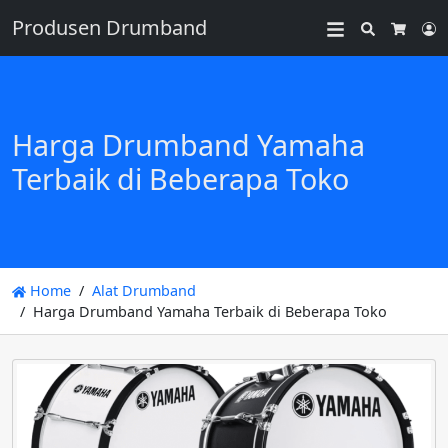
Produsen Drumband
Search
L
Cart
Harga Drumband Yamaha
Terbaik di Beberapa Toko
Home
Alat Drumband
Harga Drumband Yamaha Terbaik di Beberapa Toko