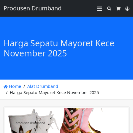
Produsen Drumband
Search
L
Cart
Harga Sepatu Mayoret Kece
November 2025
Home
Alat Drumband
Harga Sepatu Mayoret Kece November 2025