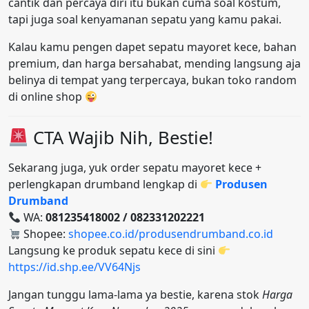
cantik dan percaya diri itu bukan cuma soal kostum,
tapi juga soal kenyamanan sepatu yang kamu pakai.
Kalau kamu pengen dapet sepatu mayoret kece, bahan
premium, dan harga bersahabat, mending langsung aja
belinya di tempat yang terpercaya, bukan toko random
di online shop
CTA Wajib Nih, Bestie!
Sekarang juga, yuk order sepatu mayoret kece +
perlengkapan drumband lengkap di
Produsen
Drumband
WA:
081235418002 / 082331202221
Shopee:
shopee.co.id/produsendrumband.co.id
Langsung ke produk sepatu kece di sini
https://id.shp.ee/VV64Njs
Jangan tunggu lama-lama ya bestie, karena stok
Harga