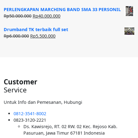
aslinya
saat
adalah:
ini
PERLENGKAPAN MARCHING BAND SMA 33 PERSONIL
Rp20.000.000.
adalah:
Harga
Harga
Rp
50.000.000
Rp
40.000.000
Rp12.500.000.
aslinya
saat
adalah:
ini
Drumband TK terbaik full set
Rp50.000.000.
adalah:
Harga
Harga
Rp
6.000.000
Rp
5.500.000
Rp40.000.000.
aslinya
saat
adalah:
ini
Rp6.000.000.
adalah:
Rp5.500.000.
Customer
Service
Untuk Info dan Pemesanan, Hubungi
0812-3541-8002
0823-3120-2221
Ds. Kawisrejo, RT. 02 RW. 02 Kec. Rejoso Kab.
Pasuruan, Jawa Timur 67181 Indonesia