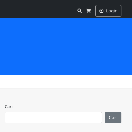
Search
Login
Cart
Cari
Cari