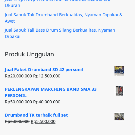
Ukuran
Jual Sabuk Tali Drumband Berkualitas, Nyaman Dipakai &
Awet
Jual Sabuk Tali Bass Drum Silang Berkualitas, Nyaman
Dipakai
Produk Unggulan
Jual Paket Drumband SD 42 personil
Harga
Harga
Rp
20.000.000
Rp
12.500.000
aslinya
saat
adalah:
ini
PERLENGKAPAN MARCHING BAND SMA 33
Rp20.000.000.
adalah:
PERSONIL
Rp12.500.000.
Harga
Harga
Rp
50.000.000
Rp
40.000.000
aslinya
saat
adalah:
ini
Drumband TK terbaik full set
Rp50.000.000.
adalah:
Harga
Harga
Rp
6.000.000
Rp
5.500.000
Rp40.000.000.
aslinya
saat
adalah:
ini