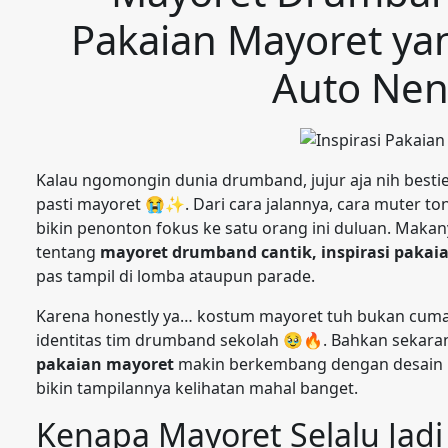
Pakaian Mayoret ya
Auto Ne
Kalau ngomongin dunia drumband, jujur aja nih bestie
pasti mayoret 😭✨. Dari cara jalannya, cara muter ton
bikin penonton fokus ke satu orang ini duluan. Makan
tentang
mayoret drumband cantik, inspirasi pakai
pas tampil di lomba ataupun parade.
Karena honestly ya… kostum mayoret tuh bukan cuma ba
identitas tim drumband sekolah 🥹🔥. Bahkan sekar
pakaian mayoret
makin berkembang dengan desain m
bikin tampilannya kelihatan mahal banget.
Kenapa Mayoret Selalu Jadi