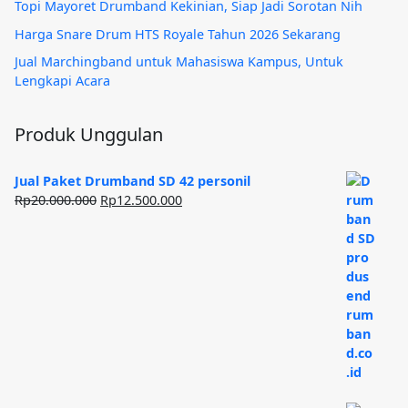
Topi Mayoret Drumband Kekinian, Siap Jadi Sorotan Nih
Harga Snare Drum HTS Royale Tahun 2026 Sekarang
Jual Marchingband untuk Mahasiswa Kampus, Untuk
Lengkapi Acara
Produk Unggulan
Jual Paket Drumband SD 42 personil
Harga
Harga
Rp
20.000.000
Rp
12.500.000
aslinya
saat
adalah:
ini
Rp20.000.000.
adalah:
Rp12.500.000.