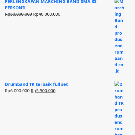
PERLENGKAPAN MARCHING BAND SMA 33
PERSONIL
Harga
Harga
Rp
50.000.000
Rp
40.000.000
aslinya
saat
adalah:
ini
Rp50.000.000.
adalah:
Rp40.000.000.
Drumband TK terbaik full set
Harga
Harga
Rp
6.000.000
Rp
5.500.000
aslinya
saat
adalah:
ini
Rp6.000.000.
adalah:
Rp5.500.000.