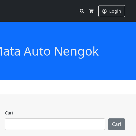
Search
Login
Cart
 Mata Auto Nengok
Cari
Cari