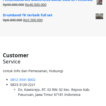
Rp20.000.000.
adalah:
Harga
Harga
Rp
50.000.000
Rp
40.000.000
Rp12.500.000.
aslinya
saat
adalah:
ini
Drumband TK terbaik full set
Rp50.000.000.
adalah:
Harga
Harga
Rp
6.000.000
Rp
5.500.000
Rp40.000.000.
aslinya
saat
adalah:
ini
Rp6.000.000.
adalah:
Rp5.500.000.
Customer
Service
Untuk Info dan Pemesanan, Hubungi
0812-3541-8002
0823-3120-2221
Ds. Kawisrejo, RT. 02 RW. 02 Kec. Rejoso Kab.
Pasuruan, Jawa Timur 67181 Indonesia