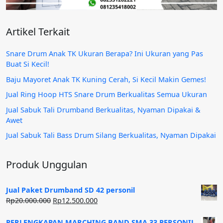
Artikel Terkait
Snare Drum Anak TK Ukuran Berapa? Ini Ukuran yang Pas
Buat Si Kecil!
Baju Mayoret Anak TK Kuning Cerah, Si Kecil Makin Gemes!
Jual Ring Hoop HTS Snare Drum Berkualitas Semua Ukuran
Jual Sabuk Tali Drumband Berkualitas, Nyaman Dipakai &
Awet
Jual Sabuk Tali Bass Drum Silang Berkualitas, Nyaman Dipakai
Produk Unggulan
Jual Paket Drumband SD 42 personil
Harga
Harga
Rp
20.000.000
Rp
12.500.000
aslinya
saat
adalah:
ini
PERLENGKAPAN MARCHING BAND SMA 33 PERSONIL