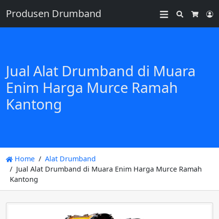
Produsen Drumband
Search
L
Cart
Jual Alat Drumband di Muara
Enim Harga Murce Ramah
Kantong
Home
Alat Drumband
Jual Alat Drumband di Muara Enim Harga Murce Ramah
Kantong