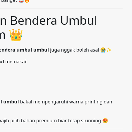
c banget 🥁🔥
an Bendera Umbul
m 👑
bendera umbul umbul
juga nggak boleh asal 😭✨
ul
memakai:
ul umbul
bakal mempengaruhi warna printing dan
wajib pilih bahan premium biar tetap stunning 😍