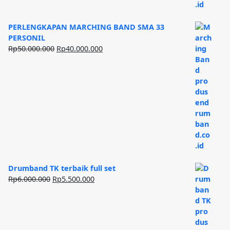
PERLENGKAPAN MARCHING BAND SMA 33
PERSONIL
Harga
Harga
Rp
50.000.000
Rp
40.000.000
aslinya
saat
adalah:
ini
Rp50.000.000.
adalah:
Rp40.000.000.
Drumband TK terbaik full set
Harga
Harga
Rp
6.000.000
Rp
5.500.000
aslinya
saat
adalah:
ini
Rp6.000.000.
adalah:
Rp5.500.000.