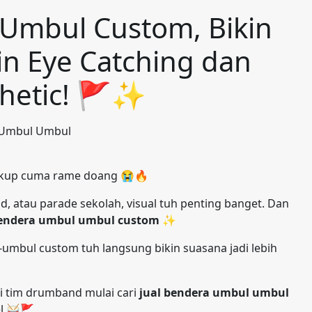
 Umbul Custom, Bikin
in Eye Catching dan
thetic! 🚩✨
cukup cuma rame doang 😭🔥
, atau parade sekolah, visual tuh penting banget. Dan
bendera umbul umbul custom
✨
l-umbul custom tuh langsung bikin suasana jadi lebih
i tim drumband mulai cari
jual bendera umbul umbul
el 🥁🚩