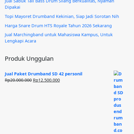
Jual Sabuk Tali Bass Drum Silang Berkualitas, Nyaman
Dipakai
Topi Mayoret Drumband Kekinian, Siap Jadi Sorotan Nih
Harga Snare Drum HTS Royale Tahun 2026 Sekarang
Jual Marchingband untuk Mahasiswa Kampus, Untuk
Lengkapi Acara
Produk Unggulan
Jual Paket Drumband SD 42 personil
Harga
Harga
Rp
20.000.000
Rp
12.500.000
aslinya
saat
adalah:
ini
Rp20.000.000.
adalah:
Rp12.500.000.