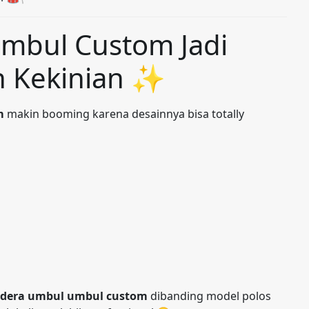
Umbul Custom Jadi
ah Kekinian ✨
m
makin booming karena desainnya bisa totally
ndera umbul umbul custom
dibanding model polos