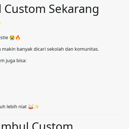
 Custom Sekarang
✨
stie 😭🔥
m
makin banyak dicari sekolah dan komunitas.
m juga bisa:
auh lebih niat 🥁✨
Umbul Custom