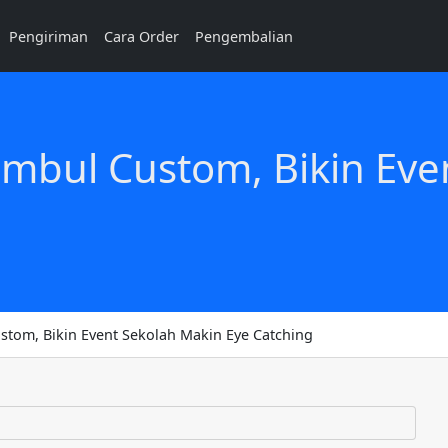
Pengiriman
Cara Order
Pengembalian
mbul Custom, Bikin Eve
tom, Bikin Event Sekolah Makin Eye Catching