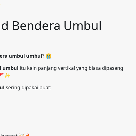
✨
ud Bendera Umbul
dera umbul umbul
? 😭
l umbul
itu kain panjang vertikal yang biasa dipasang
e 🚩✨
ul
sering dipakai buat: