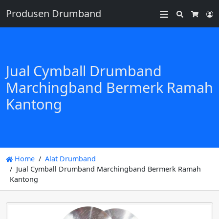
Produsen Drumband
Search
L
Cart
Jual Cymball Drumband
Marchingband Bermerk Ramah
Kantong
Home
Alat Drumband
Jual Cymball Drumband Marchingband Bermerk Ramah
Kantong