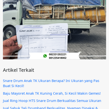
Artikel Terkait
Snare Drum Anak TK Ukuran Berapa? Ini Ukuran yang Pas
Buat Si Kecil!
Baju Mayoret Anak TK Kuning Cerah, Si Kecil Makin Gemes!
Jual Ring Hoop HTS Snare Drum Berkualitas Semua Ukuran
Jual Sabuk Tali Drumband Berkualitas, Nyaman Dipakai &