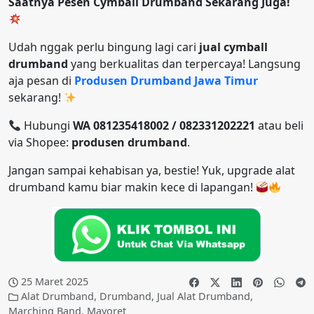
Saatnya Pesen Cymball Drumband Sekarang Juga!
Udah nggak perlu bingung lagi cari
jual cymball
drumband
yang berkualitas dan terpercaya! Langsung
aja pesan di
Produsen Drumband Jawa Timur
sekarang!
Hubungi
WA 081235418002 / 082331202221
atau beli
via Shopee:
produsen drumband
.
Jangan sampai kehabisan ya, bestie! Yuk, upgrade alat
drumband kamu biar makin kece di lapangan!
25 Maret 2025
Alat Drumband
,
Drumband
,
Jual Alat Drumband
,
Marching Band
,
Mayoret