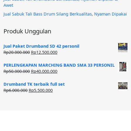
Awet
Jual Sabuk Tali Bass Drum Silang Berkualitas, Nyaman Dipakai
Produk Unggulan
Jual Paket Drumband SD 42 personil
Harga
Harga
Rp
20.000.000
Rp
12.500.000
aslinya
saat
adalah:
ini
PERLENGKAPAN MARCHING BAND SMA 33 PERSONIL
Rp20.000.000.
adalah:
Harga
Harga
Rp
50.000.000
Rp
40.000.000
Rp12.500.000.
aslinya
saat
adalah:
ini
Drumband TK terbaik full set
Rp50.000.000.
adalah:
Harga
Harga
Rp
6.000.000
Rp
5.500.000
Rp40.000.000.
aslinya
saat
adalah:
ini
Rp6.000.000.
adalah:
Rp5.500.000.