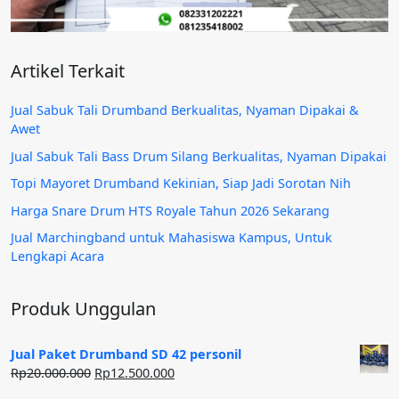
Artikel Terkait
Jual Sabuk Tali Drumband Berkualitas, Nyaman Dipakai &
Awet
Jual Sabuk Tali Bass Drum Silang Berkualitas, Nyaman Dipakai
Topi Mayoret Drumband Kekinian, Siap Jadi Sorotan Nih
Harga Snare Drum HTS Royale Tahun 2026 Sekarang
Jual Marchingband untuk Mahasiswa Kampus, Untuk
Lengkapi Acara
Produk Unggulan
Jual Paket Drumband SD 42 personil
Harga
Harga
Rp
20.000.000
Rp
12.500.000
aslinya
saat