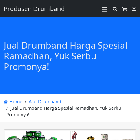
Produsen Drumband
Search
L
Cart
Jual Drumband Harga Spesial
Ramadhan, Yuk Serbu
Promonya!
Home
Alat Drumband
Jual Drumband Harga Spesial Ramadhan, Yuk Serbu
Promonya!