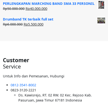
adalah:
ini
PERLENGKAPAN MARCHING BAND SMA 33 PERSONIL
Rp20.000.000.
adalah:
Harga
Harga
Rp
50.000.000
Rp
40.000.000
Rp12.500.000.
aslinya
saat
adalah:
ini
Drumband TK terbaik full set
Rp50.000.000.
adalah:
Harga
Harga
Rp
6.000.000
Rp
5.500.000
Rp40.000.000.
aslinya
saat
adalah:
ini
Rp6.000.000.
adalah:
Rp5.500.000.
Customer
Service
Untuk Info dan Pemesanan, Hubungi
0812-3541-8002
0823-3120-2221
Ds. Kawisrejo, RT. 02 RW. 02 Kec. Rejoso Kab.
Pasuruan, Jawa Timur 67181 Indonesia