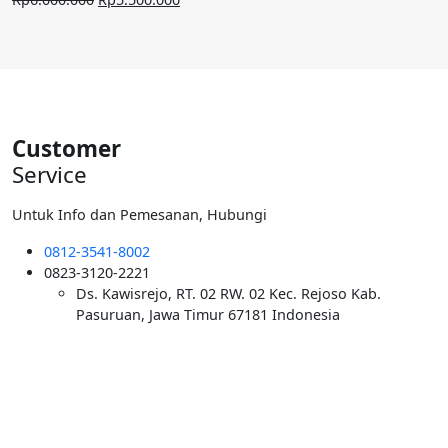
Rp40.000.000.
aslinya
saat
adalah:
ini
Rp6.000.000.
adalah:
Rp5.500.000.
Customer
Service
Untuk Info dan Pemesanan, Hubungi
0812-3541-8002
0823-3120-2221
Ds. Kawisrejo, RT. 02 RW. 02 Kec. Rejoso Kab.
Pasuruan, Jawa Timur 67181 Indonesia