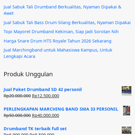
Jual Sabuk Tali Drumband Berkualitas, Nyaman Dipakai &
Awet
Jual Sabuk Tali Bass Drum Silang Berkualitas, Nyaman Dipakai
Topi Mayoret Drumband Kekinian, Siap Jadi Sorotan Nih
Harga Snare Drum HTS Royale Tahun 2026 Sekarang
Jual Marchingband untuk Mahasiswa Kampus, Untuk
Lengkapi Acara
Produk Unggulan
Jual Paket Drumband SD 42 personil
Harga
Harga
Rp
20.000.000
Rp
12.500.000
aslinya
saat
adalah:
ini
PERLENGKAPAN MARCHING BAND SMA 33 PERSONIL
Rp20.000.000.
adalah:
Harga
Harga
Rp
50.000.000
Rp
40.000.000
Rp12.500.000.
aslinya
saat
adalah:
ini
Drumband TK terbaik full set
Rp50.000.000.
adalah:
Harga
Harga
Rp
6.000.000
Rp
5.500.000