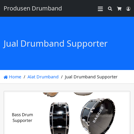
Produsen Drumband
Search
L
Cart
Jual Drumband Supporter
Home
Alat Drumband
Jual Drumband Supporter