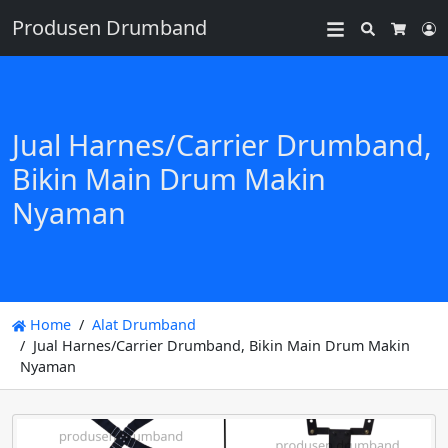
Produsen Drumband
Search
L
Cart
Jual Harnes/Carrier Drumband,
Bikin Main Drum Makin
Nyaman
Home
Alat Drumband
Jual Harnes/Carrier Drumband, Bikin Main Drum Makin
Nyaman