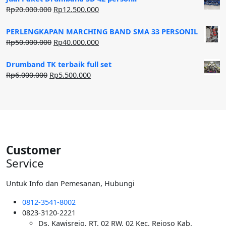
Harga
Harga
Rp
20.000.000
Rp
12.500.000
aslinya
saat
adalah:
ini
PERLENGKAPAN MARCHING BAND SMA 33 PERSONIL
Rp20.000.000.
adalah:
Harga
Harga
Rp
50.000.000
Rp
40.000.000
Rp12.500.000.
aslinya
saat
adalah:
ini
Drumband TK terbaik full set
Rp50.000.000.
adalah:
Harga
Harga
Rp
6.000.000
Rp
5.500.000
Rp40.000.000.
aslinya
saat
adalah:
ini
Rp6.000.000.
adalah:
Rp5.500.000.
Customer
Service
Untuk Info dan Pemesanan, Hubungi
0812-3541-8002
0823-3120-2221
Ds. Kawisrejo, RT. 02 RW. 02 Kec. Rejoso Kab.