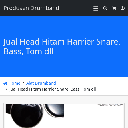
Produsen Drumband
Search
L
Cart
Jual Head Hitam Harrier Snare,
Bass, Tom dll
Home
Alat Drumband
Jual Head Hitam Harrier Snare, Bass, Tom dll