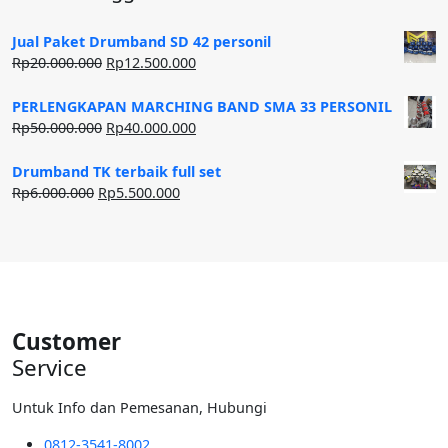
Jual Paket Drumband SD 42 personil
Harga
Harga
Rp
20.000.000
Rp
12.500.000
aslinya
saat
adalah:
ini
PERLENGKAPAN MARCHING BAND SMA 33 PERSONIL
Rp20.000.000.
adalah:
Harga
Harga
Rp
50.000.000
Rp
40.000.000
Rp12.500.000.
aslinya
saat
adalah:
ini
Drumband TK terbaik full set
Rp50.000.000.
adalah:
Harga
Harga
Rp
6.000.000
Rp
5.500.000
Rp40.000.000.
aslinya
saat
adalah:
ini
Rp6.000.000.
adalah:
Rp5.500.000.
Customer
Service
Untuk Info dan Pemesanan, Hubungi
0812-3541-8002