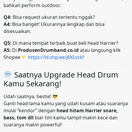
bahkan perform outdoor.
Q4:
Bisa request ukuran tertentu nggak?
A4:
Bisa banget! Ukurannya lengkap dan bisa
disesuaikan.
Q5:
Di mana tempat terbaik buat beli head Harrier?
A5:
Di
ProdusenDrumband.co.id
atau langsung klik
Shopee
https://id.shp.ee/j6XLvck
!
Saatnya Upgrade Head Drum
Kamu Sekarang!
Udah saatnya, bestie!
Ganti head lama kamu yang udah kusam atau suaranya
mulai “kendor” dengan
head hitam Harrier snare,
bass, tom dll
biar tim kamu tampil makin kece dan
suaranya makin powerful!