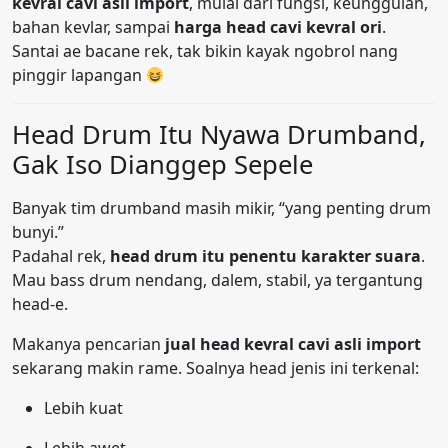
kevral cavi asli import
, mulai dari fungsi, keunggulan,
bahan kevlar, sampai
harga head cavi kevral ori
.
Santai ae bacane rek, tak bikin kayak ngobrol nang
pinggir lapangan
Head Drum Itu Nyawa Drumband,
Gak Iso Dianggep Sepele
Banyak tim drumband masih mikir, “yang penting drum
bunyi.”
Padahal rek,
head drum itu penentu karakter suara
.
Mau bass drum nendang, dalem, stabil, ya tergantung
head-e.
Makanya pencarian
jual head kevral cavi asli import
sekarang makin rame. Soalnya head jenis ini terkenal:
Lebih kuat