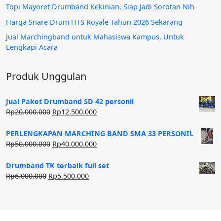
Topi Mayoret Drumband Kekinian, Siap Jadi Sorotan Nih
Harga Snare Drum HTS Royale Tahun 2026 Sekarang
Jual Marchingband untuk Mahasiswa Kampus, Untuk
Lengkapi Acara
Produk Unggulan
Jual Paket Drumband SD 42 personil
Harga
Harga
Rp
20.000.000
Rp
12.500.000
aslinya
saat
adalah:
ini
PERLENGKAPAN MARCHING BAND SMA 33 PERSONIL
Rp20.000.000.
adalah:
Harga
Harga
Rp
50.000.000
Rp
40.000.000
Rp12.500.000.
aslinya
saat
adalah:
ini
Drumband TK terbaik full set
Rp50.000.000.
adalah:
Harga
Harga
Rp
6.000.000
Rp
5.500.000
Rp40.000.000.
aslinya
saat
adalah:
ini
Rp6.000.000.
adalah:
Rp5.500.000.