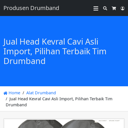
Produsen Drumband
Search
L
Cart
Jual Head Kevral Cavi Asli
Import, Pilihan Terbaik Tim
Drumband
Home
Alat Drumband
Jual Head Kevral Cavi Asli Import, Pilihan Terbaik Tim
Drumband