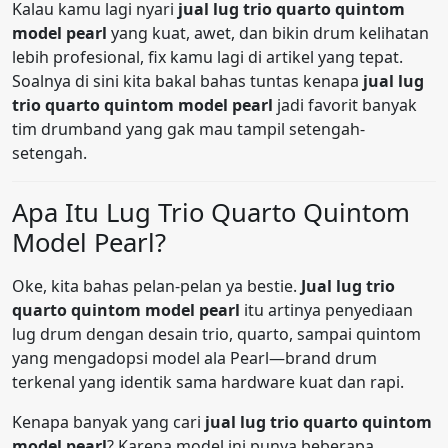
Kalau kamu lagi nyari
jual lug trio quarto quintom
model pearl
yang kuat, awet, dan bikin drum kelihatan
lebih profesional, fix kamu lagi di artikel yang tepat.
Soalnya di sini kita bakal bahas tuntas kenapa
jual lug
trio quarto quintom model pearl
jadi favorit banyak
tim drumband yang gak mau tampil setengah-
setengah.
Apa Itu Lug Trio Quarto Quintom
Model Pearl?
Oke, kita bahas pelan-pelan ya bestie.
Jual lug trio
quarto quintom model pearl
itu artinya penyediaan
lug drum dengan desain trio, quarto, sampai quintom
yang mengadopsi model ala Pearl—brand drum
terkenal yang identik sama hardware kuat dan rapi.
Kenapa banyak yang cari
jual lug trio quarto quintom
model pearl
? Karena model ini punya beberapa