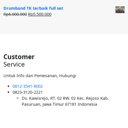
Rp12.500.000.
aslinya
saat
adalah:
ini
Drumband TK terbaik full set
Rp50.000.000.
adalah:
Harga
Harga
Rp
6.000.000
Rp
5.500.000
Rp40.000.000.
aslinya
saat
adalah:
ini
Rp6.000.000.
adalah:
Rp5.500.000.
Customer
Service
Untuk Info dan Pemesanan, Hubungi
0812-3541-8002
0823-3120-2221
Ds. Kawisrejo, RT. 02 RW. 02 Kec. Rejoso Kab.
Pasuruan, Jawa Timur 67181 Indonesia