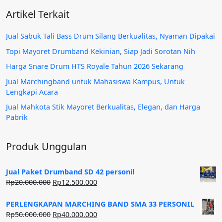
Artikel Terkait
Jual Sabuk Tali Bass Drum Silang Berkualitas, Nyaman Dipakai
Topi Mayoret Drumband Kekinian, Siap Jadi Sorotan Nih
Harga Snare Drum HTS Royale Tahun 2026 Sekarang
Jual Marchingband untuk Mahasiswa Kampus, Untuk
Lengkapi Acara
Jual Mahkota Stik Mayoret Berkualitas, Elegan, dan Harga
Pabrik
Produk Unggulan
Jual Paket Drumband SD 42 personil
Harga
Harga
Rp
20.000.000
Rp
12.500.000
aslinya
saat
adalah:
ini
PERLENGKAPAN MARCHING BAND SMA 33 PERSONIL
Rp20.000.000.
adalah:
Harga
Harga
Rp
50.000.000
Rp
40.000.000