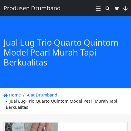
Produsen Drumband
Search
L
Cart
Jual Lug Trio Quarto Quintom
Model Pearl Murah Tapi
Berkualitas
Home
Alat Drumband
Jual Lug Trio Quarto Quintom Model Pearl Murah Tapi
Berkualitas