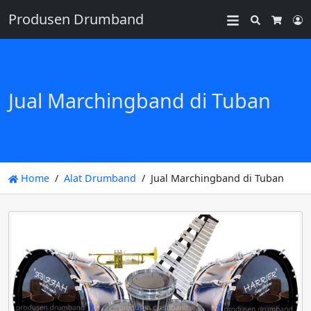
Produsen Drumband
Search
L
Cart
Jual Marchingband di Tuban
Home
Alat Drumband
Jual Marchingband di Tuban