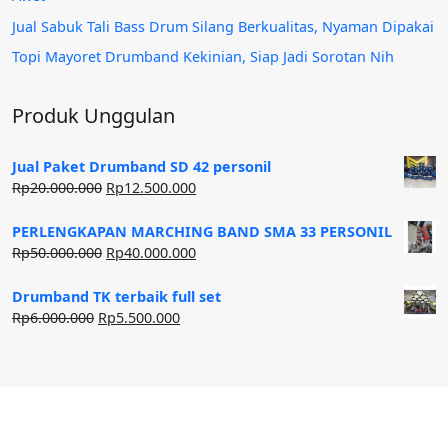
Jual Sabuk Tali Bass Drum Silang Berkualitas, Nyaman Dipakai
Topi Mayoret Drumband Kekinian, Siap Jadi Sorotan Nih
Produk Unggulan
Jual Paket Drumband SD 42 personil
Harga
Harga
Rp
20.000.000
Rp
12.500.000
aslinya
saat
adalah:
ini
PERLENGKAPAN MARCHING BAND SMA 33 PERSONIL
Rp20.000.000.
adalah:
Harga
Harga
Rp
50.000.000
Rp
40.000.000
Rp12.500.000.
aslinya
saat
adalah:
ini
Drumband TK terbaik full set
Rp50.000.000.
adalah:
Harga
Harga
Rp
6.000.000
Rp
5.500.000
Rp40.000.000.
aslinya
saat
adalah:
ini
Rp6.000.000.
adalah:
Rp5.500.000.