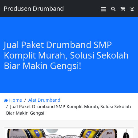
Produsen Drumband
Search
L
Cart
Jual Paket Drumband SMP
Komplit Murah, Solusi Sekolah
Biar Makin Gengsi!
Home
Alat Drumband
Jual Paket Drumband SMP Komplit Murah, Solusi Sekolah
Biar Makin Gengsi!