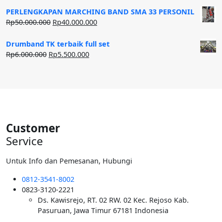
adalah:
ini
PERLENGKAPAN MARCHING BAND SMA 33 PERSONIL
Rp20.000.000.
adalah:
Harga
Harga
Rp
50.000.000
Rp
40.000.000
Rp12.500.000.
aslinya
saat
adalah:
ini
Drumband TK terbaik full set
Rp50.000.000.
adalah:
Harga
Harga
Rp
6.000.000
Rp
5.500.000
Rp40.000.000.
aslinya
saat
adalah:
ini
Rp6.000.000.
adalah:
Rp5.500.000.
Customer
Service
Untuk Info dan Pemesanan, Hubungi
0812-3541-8002
0823-3120-2221
Ds. Kawisrejo, RT. 02 RW. 02 Kec. Rejoso Kab.
Pasuruan, Jawa Timur 67181 Indonesia