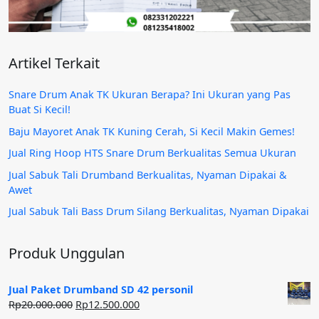
Artikel Terkait
Snare Drum Anak TK Ukuran Berapa? Ini Ukuran yang Pas
Buat Si Kecil!
Baju Mayoret Anak TK Kuning Cerah, Si Kecil Makin Gemes!
Jual Ring Hoop HTS Snare Drum Berkualitas Semua Ukuran
Jual Sabuk Tali Drumband Berkualitas, Nyaman Dipakai &
Awet
Jual Sabuk Tali Bass Drum Silang Berkualitas, Nyaman Dipakai
Produk Unggulan
Jual Paket Drumband SD 42 personil
Harga
Harga
Rp
20.000.000
Rp
12.500.000
aslinya
saat