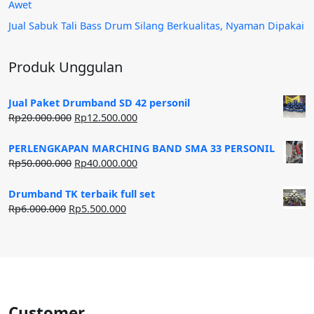
Awet
Jual Sabuk Tali Bass Drum Silang Berkualitas, Nyaman Dipakai
Produk Unggulan
Jual Paket Drumband SD 42 personil
Harga
Harga
Rp
20.000.000
Rp
12.500.000
aslinya
saat
adalah:
ini
PERLENGKAPAN MARCHING BAND SMA 33 PERSONIL
Rp20.000.000.
adalah:
Harga
Harga
Rp
50.000.000
Rp
40.000.000
Rp12.500.000.
aslinya
saat
adalah:
ini
Drumband TK terbaik full set
Rp50.000.000.
adalah:
Harga
Harga
Rp
6.000.000
Rp
5.500.000
Rp40.000.000.
aslinya
saat
adalah:
ini
Rp6.000.000.
adalah:
Rp5.500.000.
Customer