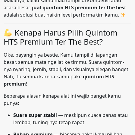
Makanya, kalau kamu mau tampil di kompetisi atau
acara besar,
jual quintom HTS premium ter the best
adalah solusi buat naikin level performa tim kamu.
Kenapa Harus Pilih Quintom
HTS Premium Ter The Best?
Oke, bayangin ya bestie. Kamu tampil di lapangan
besar, semua mata ngeliat ke timmu. Suara quintom-
nya nyaring, jernih, stabil, dan visualnya elegan banget.
Nah, itu semua karena kamu pake
quintom HTS
premium
!
Beberapa alasan kenapa alat ini wajib banget kamu
punya:
Suara super stabil
— meskipun cuaca panas atau
lembap, tuning-nya tetap rapat.
Bahan premium
— biasanya pakai kayu pilihan