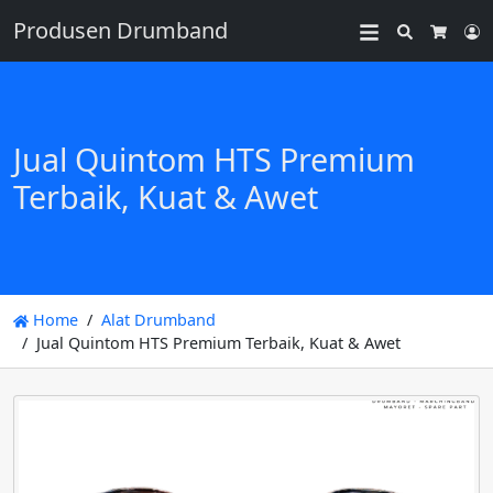
Produsen Drumband
Search
L
Cart
Jual Quintom HTS Premium
Terbaik, Kuat & Awet
Home
Alat Drumband
Jual Quintom HTS Premium Terbaik, Kuat & Awet