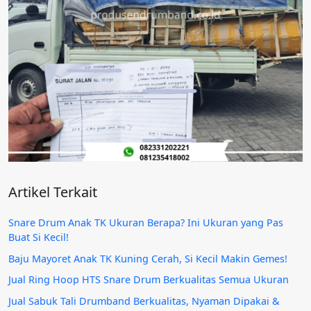
Artikel Terkait
Snare Drum Anak TK Ukuran Berapa? Ini Ukuran yang Pas
Buat Si Kecil!
Baju Mayoret Anak TK Kuning Cerah, Si Kecil Makin Gemes!
Jual Ring Hoop HTS Snare Drum Berkualitas Semua Ukuran
Jual Sabuk Tali Drumband Berkualitas, Nyaman Dipakai &