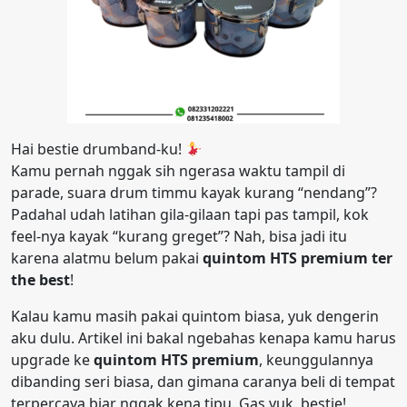
Hai bestie drumband-ku!
Kamu pernah nggak sih ngerasa waktu tampil di
parade, suara drum timmu kayak kurang “nendang”?
Padahal udah latihan gila-gilaan tapi pas tampil, kok
feel-nya kayak “kurang greget”? Nah, bisa jadi itu
karena alatmu belum pakai
quintom HTS premium ter
the best
!
Kalau kamu masih pakai quintom biasa, yuk dengerin
aku dulu. Artikel ini bakal ngebahas kenapa kamu harus
upgrade ke
quintom HTS premium
, keunggulannya
dibanding seri biasa, dan gimana caranya beli di tempat
terpercaya biar nggak kena tipu. Gas yuk, bestie!