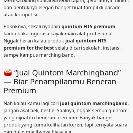
Mereka bilang suaranya lebih tajam, getarannya minim,
dan bentuknya elegan banget buat tampil di parade
atau kompetisi.
Pokoknya, sekali nyobain
quintom HTS premium
,
kamu bakal ngerasa kayak main alat profesional.
Nggak heran kalau produk
jual quintom HTS
premium ter the best
selalu dicari sekolah, instansi,
sampe kampus marching band.
“Jual Quintom Marchingband”
— Biar Penampilanmu Beneran
Premium
Nah kalau kamu lagi cari
jual quintom marchingband
,
jangan asal beli, bestie. Soalnya, nggak semua quintom
yang dijual itu beneran premium. Banyak banget
produk yang cuma kelihatan keren, tapi ternyata suara
dan build quality-nya biasa aja.