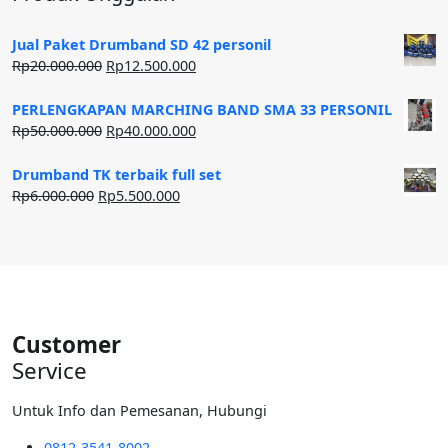
Jual Paket Drumband SD 42 personil
Harga
Harga
Rp
20.000.000
Rp
12.500.000
aslinya
saat
adalah:
ini
PERLENGKAPAN MARCHING BAND SMA 33 PERSONIL
Rp20.000.000.
adalah:
Harga
Harga
Rp
50.000.000
Rp
40.000.000
Rp12.500.000.
aslinya
saat
adalah:
ini
Drumband TK terbaik full set
Rp50.000.000.
adalah:
Harga
Harga
Rp
6.000.000
Rp
5.500.000
Rp40.000.000.
aslinya
saat
adalah:
ini
Rp6.000.000.
adalah:
Rp5.500.000.
Customer
Service
Untuk Info dan Pemesanan, Hubungi
0812-3541-8002