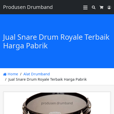
Produsen Drumband
Search
L
Cart
Jual Snare Drum Royale Terbaik
Harga Pabrik
Home
Alat Drumband
Jual Snare Drum Royale Terbaik Harga Pabrik