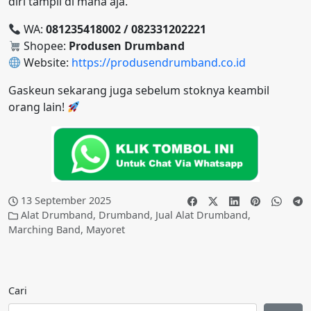
diri tampil di mana aja.
WA:
081235418002 / 082331202221
Shopee:
Produsen Drumband
Website:
https://produsendrumband.co.id
Gaskeun sekarang juga sebelum stoknya keambil
orang lain!
13 September 2025
Alat Drumband
,
Drumband
,
Jual Alat Drumband
,
Marching Band
,
Mayoret
Cari