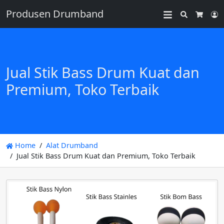
Produsen Drumband
Search
L
Cart
Jual Stik Bass Drum Kuat dan
Premium, Toko Terbaik
Home
Alat Drumband
Jual Stik Bass Drum Kuat dan Premium, Toko Terbaik