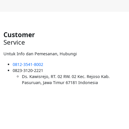
adalah:
ini
Rp6.000.000.
adalah:
Rp5.500.000.
Customer
Service
Untuk Info dan Pemesanan, Hubungi
0812-3541-8002
0823-3120-2221
Ds. Kawisrejo, RT. 02 RW. 02 Kec. Rejoso Kab.
Pasuruan, Jawa Timur 67181 Indonesia