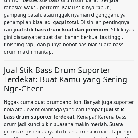
Gini loh bestie, stik bass drum tuh ibarat “senjata
rahasia” waktu perform. Kalau stik-nya rapuh,
gampang patah, atau nggak nyaman digenggam, ya
penampilan bisa jadi gagal total. Di sinilah pentingnya
cari
jual stik bass drum kuat dan premium
. Stik kayak
gini biasanya terbuat dari bahan berkualitas tinggi,
finishing rapi, dan punya bobot pas biar suara bass
drum makin mantap.
Jual Stik Bass Drum Suporter
Terdekat: Buat Kamu yang Sering
Nge-Cheer
Nggak cuma buat drumband, loh. Banyak juga suporter
bola atau event olahraga yang cari tempat
jual stik
bass drum suporter terdekat
. Kenapa? Karena bass
drum jadi kunci bikin suasana makin meriah. Suara
gedebak-gedebuknya itu bikin adrenalin naik. Tapi inget