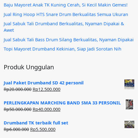
Baju Mayoret Anak TK Kuning Cerah, Si Kecil Makin Gemes!
Jual Ring Hoop HTS Snare Drum Berkualitas Semua Ukuran
Jual Sabuk Tali Drumband Berkualitas, Nyaman Dipakai &
Awet
Jual Sabuk Tali Bass Drum Silang Berkualitas, Nyaman Dipakai
Topi Mayoret Drumband Kekinian, Siap Jadi Sorotan Nih
Produk Unggulan
Jual Paket Drumband SD 42 personil
Harga
Harga
Rp
20.000.000
Rp
12.500.000
aslinya
saat
adalah:
ini
PERLENGKAPAN MARCHING BAND SMA 33 PERSONIL
Rp20.000.000.
adalah:
Harga
Harga
Rp
50.000.000
Rp
40.000.000
Rp12.500.000.
aslinya
saat
adalah:
ini
Drumband TK terbaik full set
Rp50.000.000.
adalah:
Harga
Harga
Rp
6.000.000
Rp
5.500.000
Rp40.000.000.
aslinya
saat